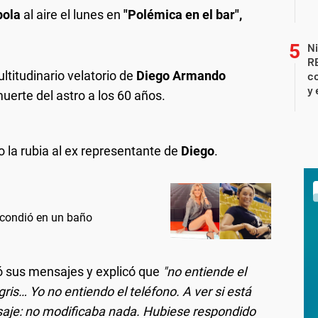
pola
al aire el lunes en
"Polémica en el bar",
Ni
R
ltitudinario velatorio de
Diego Armando
co
y 
muerte del astro a los 60 años.
jo la rubia al ex representante de
Diego
.
scondió en un baño
ió sus mensajes y explicó que
"no entiende el
gris… Yo no entiendo el teléfono. A ver si está
saje: no modificaba nada. Hubiese respondido