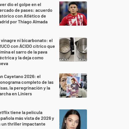
ver dio el golpe en el
ercado de pases: acuerdo
stórico con Atlético de
drid por Thiago Almada
 vinagre ni bicarbonato: el
RUCO con ÁCIDO cítrico que
imina el sarro de la pava
éctrica y la deja como
ueva
n Cayetano 2026: el
ronograma completo de las
sas, la peregrinación y la
rcha en Liniers
tflix tiene la película
pañola más vista de 2026 y
 un thriller impactante