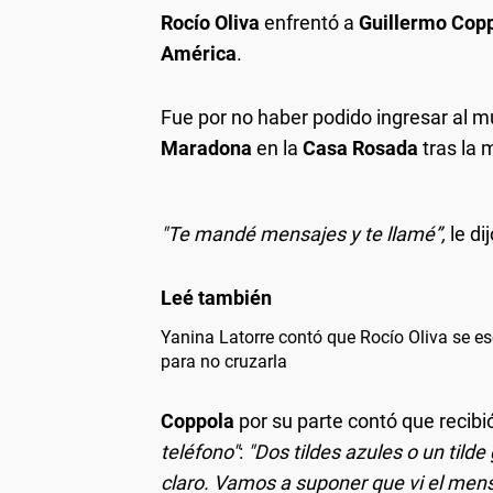
Rocío Oliva
enfrentó a
Guillermo Cop
América
.
Fue por no haber podido ingresar al mu
Maradona
en la
Casa Rosada
tras la 
"Te mandé mensajes y te llamé”,
le di
Yanina Latorre contó que Rocío Oliva se e
para no cruzarla
Coppola
por su parte contó que recib
teléfono"
:
"Dos tildes azules o un tilde 
claro. Vamos a suponer que vi el men