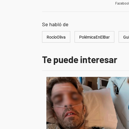
Faceboo
Se habló de
RocíoOliva
PolémicaEnElBar
Gu
Te puede interesar