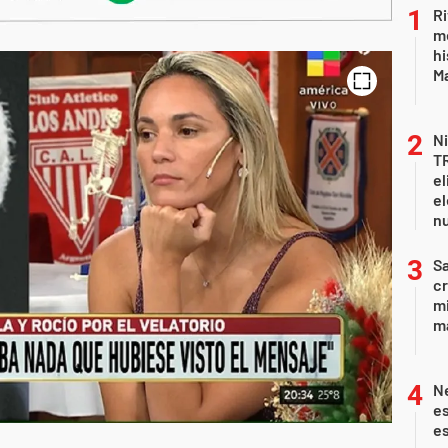
Ri
m
hi
Ma
Ni
T
el
el
n
Sa
c
mi
ma
Ne
es
es