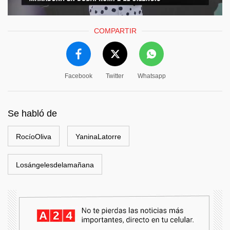
COMPARTIR
Facebook
Twitter
Whatsapp
Se habló de
RocíoOliva
YaninaLatorre
Losángelesdelamañana