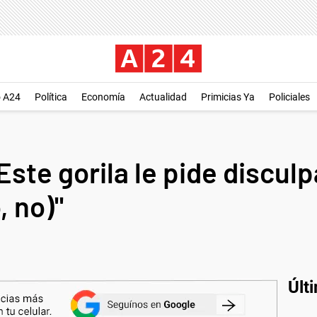
o A24
Política
Economía
Actualidad
Primicias Ya
Policiales
Este gorila le pide discul
, no)"
Últ