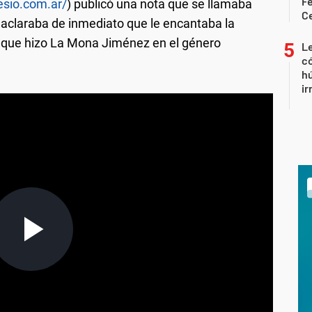
Fe
resio.com.ar/
) publicó una nota que se llamaba
C
 aclaraba de inmediato que le encantaba la
 que hizo La Mona Jiménez en el género
Le
có
h
ir