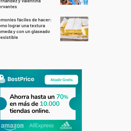
rnández y Valentina
ervantes
monies fáciles de hacer:
mo lograr una textura
úmeda y con un glaseado
resistible