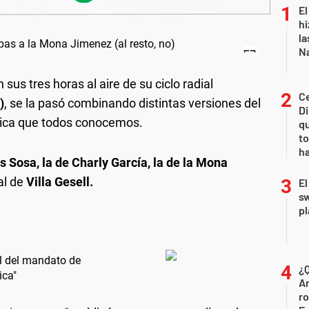
El
hi
la
Na
n sus tres horas al aire de su ciclo radial
Ce
)
, se la pasó combinando distintas versiones del
D
sica que todos conocemos.
qu
to
ha
 Sosa, la de Charly García, la de la Mona
al de
Villa Gesell.
El
sw
pl
al del mandato de
¿Q
ica"
Ar
ro