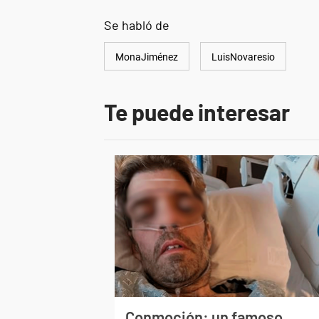
Se habló de
MonaJiménez
LuisNovaresio
Te puede interesar
Conmoción: un famoso