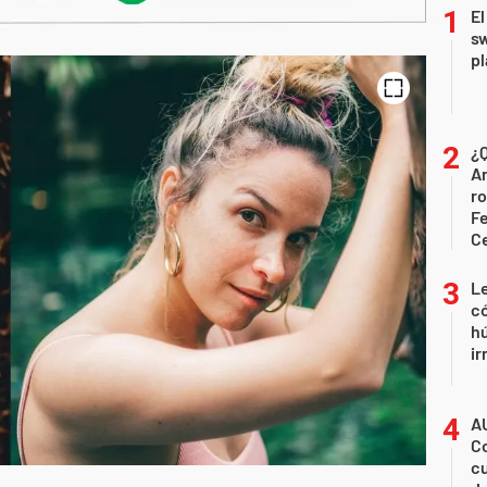
El
sw
pl
¿Q
Ar
ro
Fe
C
Le
có
h
ir
AU
C
cu