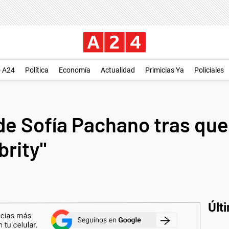
o A24
Política
Economía
Actualidad
Primicias Ya
Policiales
e Sofía Pachano tras que
brity"
Últ