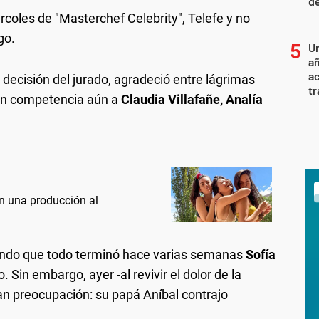
d
coles de "Masterchef Celebrity", Telefe y no
go.
U
añ
a
 decisión del jurado, agradeció entre lágrimas
tr
e en competencia aún a
Claudia Villafañe, Analía
n una producción al
hando que todo terminó hace varias semanas
Sofía
Sin embargo, ayer -al revivir el dolor de la
an preocupación: su papá Aníbal contrajo