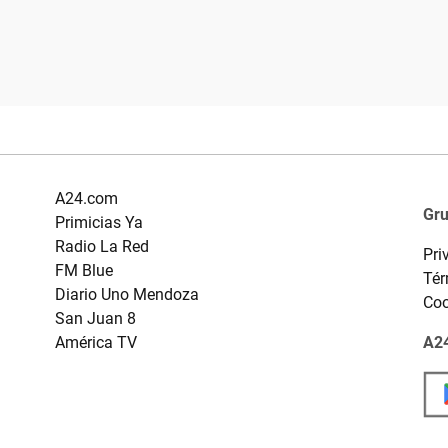
A24.com
Gr
Primicias Ya
Radio La Red
Pri
FM Blue
Tér
Diario Uno Mendoza
Coo
San Juan 8
América TV
A24