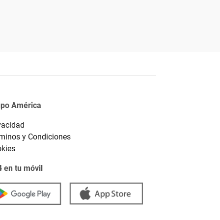
upo América
vacidad
minos y Condiciones
kies
 en tu móvil