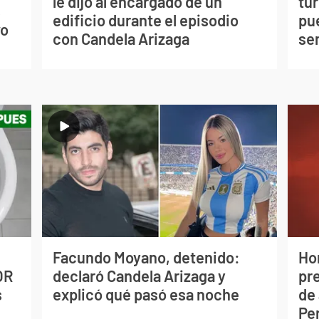
le dijo al encargado de un
tu
s
edificio durante el episodio
pu
vo
con Candela Arizaga
se
Facundo Moyano, detenido:
Ho
OR
declaró Candela Arizaga y
pr
s
explicó qué pasó esa noche
de 
Pe