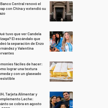
 Banco Central renovó el
ap con China y extendió su
azo
ué tuvo que ver Candela
izaga? El escándalo que
deó la separación de Enzo
rnández y Valentina
ervantes
monies fáciles de hacer:
mo lograr una textura
úmeda y con un glaseado
resistible
H, Tarjeta Alimentar y
omplemento Leche:
ánto se cobra en agosto