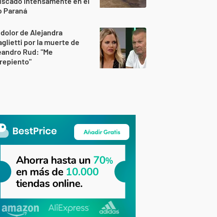
uscado intensamente en el
o Paraná
 dolor de Alejandra
glietti por la muerte de
eandro Rud: "Me
repiento"