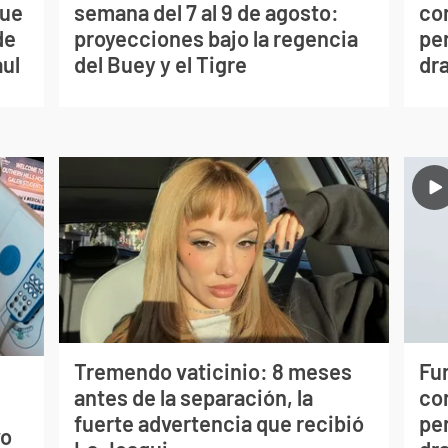
que
semana del 7 al 9 de agosto:
co
de
proyecciones bajo la regencia
per
aul
del Buey y el Tigre
dr
Tremendo vaticinio: 8 meses
Fur
antes de la separación, la
co
s
fuerte advertencia que recibió
per
vo