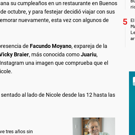
b
emana su cumpleaños en un restaurante en Buenos
rí
de octubre, y para festejar decidió viajar con sus
nmemorar nuevamente, esta vez con algunos de
El
Ma
L
ar
 presencia de
Facundo Moyano
, expareja de la
Vicky Braier
, más conocida como
Juariu
,
u Instagram una imagen que comprueba que el
icole.
o sentado al lado de Nicole desde las 12 hasta las
ve tres años sin