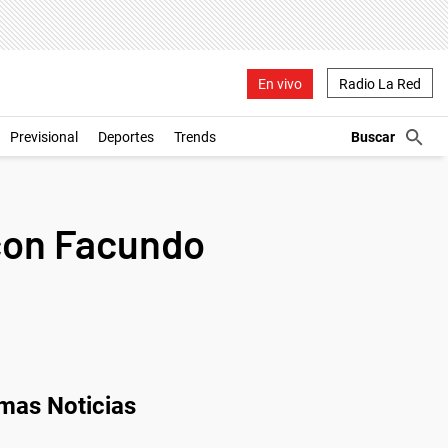
En vivo
Radio La Red
Previsional
Deportes
Trends
 con Facundo
imas Noticias