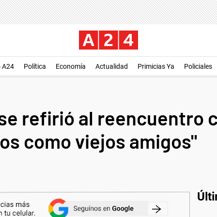
o A24
Política
Economía
Actualidad
Primicias Ya
Policiales
e refirió al reencuentro
os como viejos amigos"
Últ