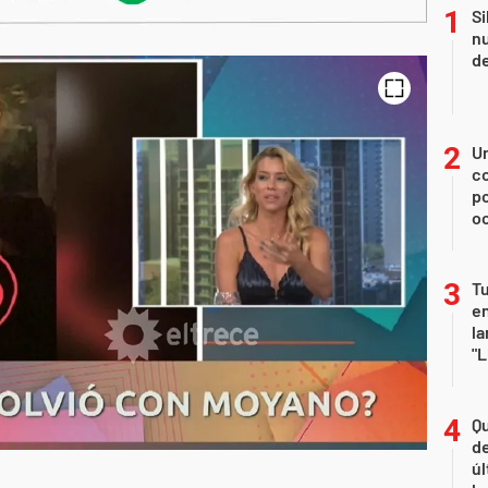
Si
nu
de
U
co
p
o
Tu
en
la
"L
Qu
de
úl