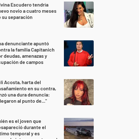
lvina Escudero tendría
evo novio a cuatro meses
 su separación
na denunciante apuntó
ntra la familia Capitanich
or deudas, amenazas y
cupación de campos
li Acosta, harta del
sañamiento en su contra,
nzó una dura denuncia:
legaron al punto de..."
ién es el joven que
sapareció durante el
timo temporal y es