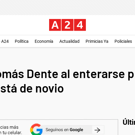
o A24
Política
Economía
Actualidad
Primicias Ya
Policiales
omás Dente al enterarse p
stá de novio
Últ