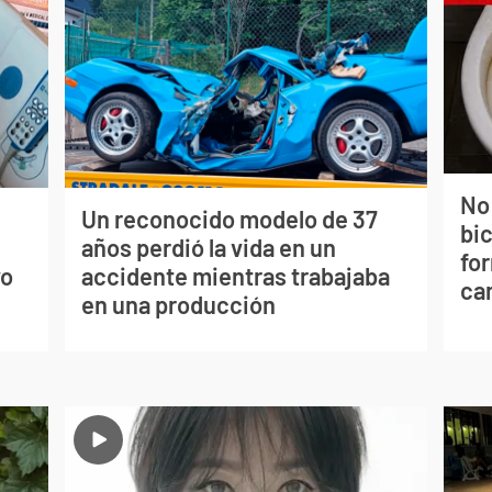
No
Un reconocido modelo de 37
bi
s
años perdió la vida en un
for
vo
accidente mientras trabajaba
can
en una producción