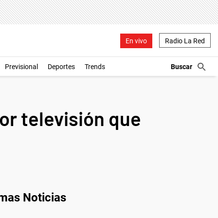
En vivo
Radio La Red
Previsional
Deportes
Trends
or televisión que
imas Noticias