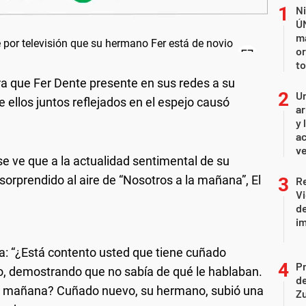
Ni
Ú
ma
or
to
para que Fer Dente presente en sus redes a su
Un
de ellos juntos reflejados en el espejo causó
ar
y 
ac
ve
se ve que a la actualidad sentimental de su
sorprendido al aire de “Nosotros a la mañana”, El
R
Vi
de
i
sta: “¿Está contento usted que tiene cuñado
P
, demostrando que no sabía de qué le hablaban.
d
lo mañana? Cuñado nuevo, su hermano, subió una
Z