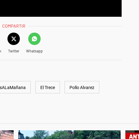
COMPARTIR
k
Twitter
Whatsapp
osALaMañana
El Trece
Pollo Alvarez