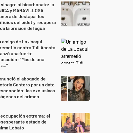
 vinagre ni bicarbonato: la
NICA y MARAVILLOSA
nera de destapar los
ificios del bidet y recupera
da la presión del agua
 amigo de La Joaqui
remetió contra Tuli Acosta
lanzó una fuerte
usación: "Más de una
z..."
enunció el abogado de
ctoria Cantero por un dato
sconocido: las exclusivas
mágenes del crimen
reocupación extrema: el
esesperante estado de
ulma Lobato