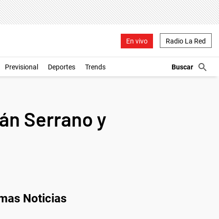
En vivo
Radio La Red
Previsional
Deportes
Trends
ián Serrano y
imas Noticias