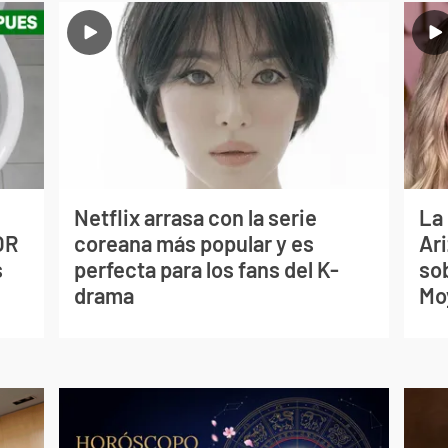
Netflix arrasa con la serie
La
OR
coreana más popular y es
Ari
s
perfecta para los fans del K-
so
drama
Mo