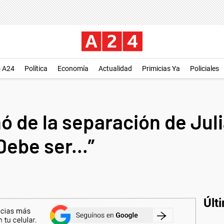
o A24
Política
Economía
Actualidad
Primicias Ya
Policiales
ó de la separación de Jul
ebe ser...”
Últ