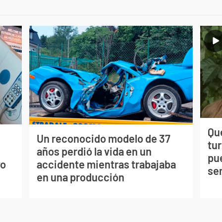
Qué
Un reconocido modelo de 37
tu
s
años perdió la vida en un
pu
vo
accidente mientras trabajaba
se
en una producción