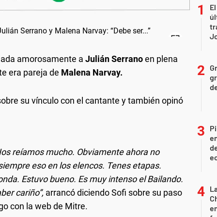
El
úl
tr
J
ulada amorosamente a
Julián Serrano
en plena
Gr
te era pareja de
Malena Narvay.
gr
d
 sobre su vínculo con el cantante y también opinó
Pi
en
de
Nos reíamos mucho. Obviamente ahora no
ec
iempre eso en los elencos. Tenes etapas.
nda. Estuvo bueno. Es muy intenso el Bailando.
La
ber cariño”,
arrancó diciendo Sofi sobre su paso
Ch
go con la web de Mitre.
en