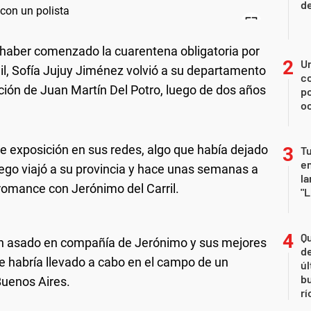
de
 haber comenzado la cuarentena obligatoria por
U
il, Sofía Jujuy Jiménez volvió a su departamento
co
ión de Juan Martín Del Potro, luego de dos años
p
o
e exposición en sus redes, algo que había dejado
Tu
en
ego viajó a su provincia y hace unas semanas a
la
omance con Jerónimo del Carril.
"L
Qu
 un asado en compañía de Jerónimo y sus mejores
de
e habría llevado a cabo en el campo de un
úl
b
 Buenos Aires.
rí