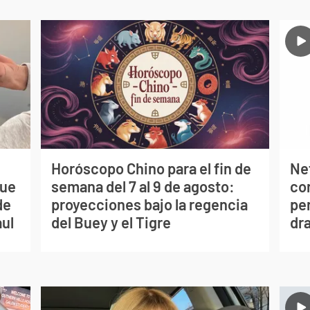
Horóscopo Chino para el fin de
Net
que
semana del 7 al 9 de agosto:
co
de
proyecciones bajo la regencia
per
aul
del Buey y el Tigre
dr