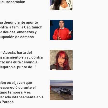
 su separación
na denunciante apuntó
ntra la familia Capitanich
or deudas, amenazas y
cupación de campos
li Acosta, harta del
sañamiento en su contra,
nzó una dura denuncia:
legaron al punto de..."
ién es el joven que
sapareció durante el
timo temporal y es
uscado intensamente en el
o Paraná