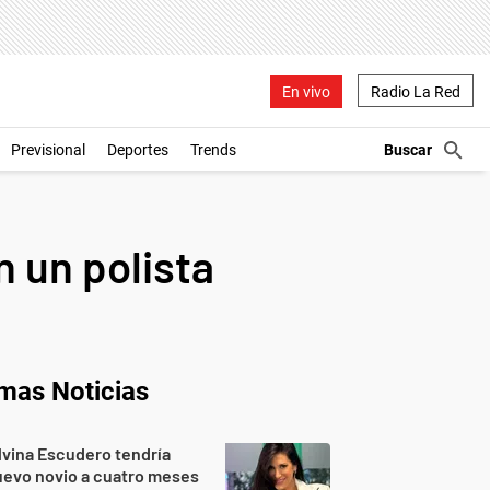
En vivo
Radio La Red
Previsional
Deportes
Trends
 un polista
imas Noticias
lvina Escudero tendría
evo novio a cuatro meses