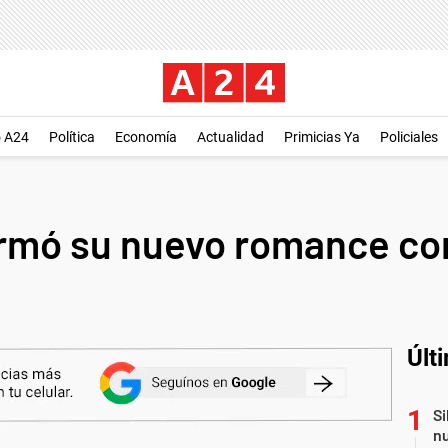
o A24
Política
Economía
Actualidad
Primicias Ya
Policiales
irmó su nuevo romance con
Últ
Si
nu