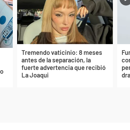
Tremendo vaticinio: 8 meses
Fur
antes de la separación, la
co
s
fuerte advertencia que recibió
per
vo
La Joaqui
dr