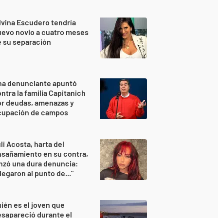
lvina Escudero tendría
evo novio a cuatro meses
 su separación
na denunciante apuntó
ntra la familia Capitanich
or deudas, amenazas y
cupación de campos
li Acosta, harta del
sañamiento en su contra,
nzó una dura denuncia:
legaron al punto de..."
ién es el joven que
sapareció durante el