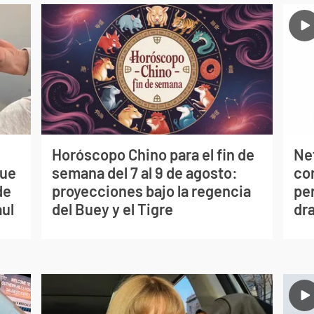
Horóscopo Chino para el fin de
Net
que
semana del 7 al 9 de agosto:
co
de
proyecciones bajo la regencia
per
aul
del Buey y el Tigre
dr