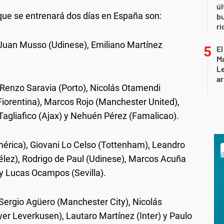
úl
 que se entrenará dos días en España son:
b
rí
 Juan Musso (Udinese), Emiliano Martínez
El
Ma
L
ar
 Renzo Saravia (Porto), Nicolás Otamendi
iorentina), Marcos Rojo (Manchester United),
agliafico (Ajax) y Nehuén Pérez (Famalicao).
mérica), Giovani Lo Celso (Tottenham), Leandro
lez), Rodrigo de Paul (Udinese), Marcos Acuña
 y Lucas Ocampos (Sevilla).
 Sergio Agüero (Manchester City), Nicolás
yer Leverkusen), Lautaro Martínez (Inter) y Paulo