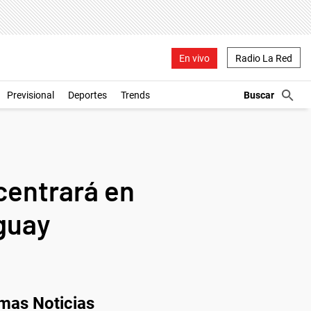
En vivo
Radio La Red
Previsional
Deportes
Trends
centrará en
uguay
imas Noticias