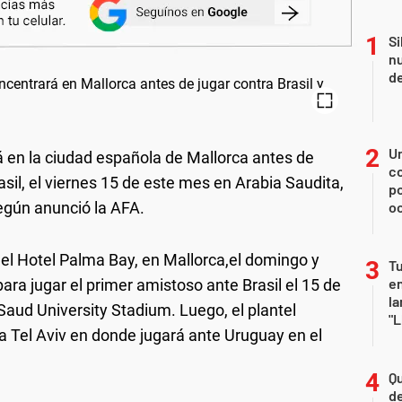
Si
nu
de
U
 en la ciudad española de Mallorca antes de
co
asil, el viernes 15 de este mes en Arabia Saudita,
p
según anunció la AFA.
o
 el Hotel Palma Bay, en Mallorca,el domingo y
Tu
en
para jugar el primer amistoso ante Brasil el 15 de
la
Saud University Stadium. Luego, el plantel
"L
a Tel Aviv en donde jugará ante Uruguay en el
Qu
de