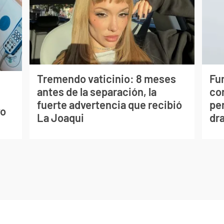
Tremendo vaticinio: 8 meses
Fur
antes de la separación, la
co
s
fuerte advertencia que recibió
per
vo
La Joaqui
dr