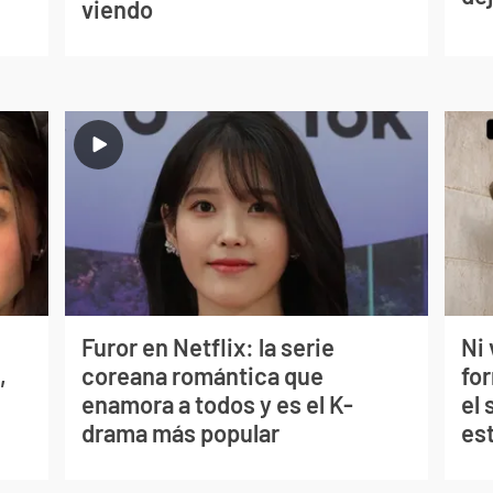
viendo
Furor en Netflix: la serie
Ni 
,
coreana romántica que
fo
enamora a todos y es el K-
el 
drama más popular
es