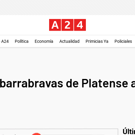
o A24
Política
Economía
Actualidad
Primicias Ya
Policiales
 barrabravas de Platense 
Últ