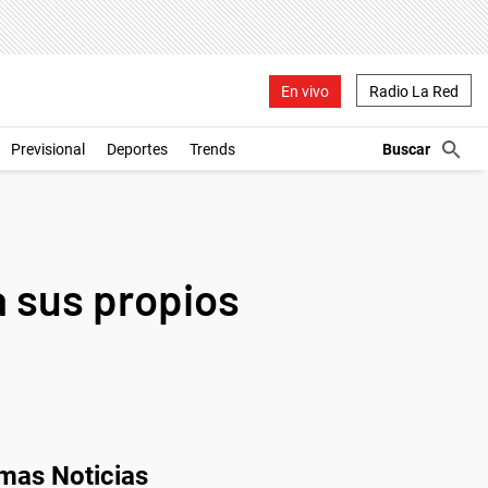
En vivo
Radio La Red
Previsional
Deportes
Trends
a sus propios
imas Noticias