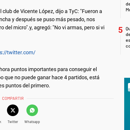
d
M
 club de Vicente López, dijo a TyC: "Fueron a
cancha y después se puso más pesado, nos
 del micro".y, agregó: "No vi armas, pero si vi
Qu
de
es
c
s://twitter.com/
 hora puntos importantes para conseguir el
ipo que no puede ganar hace 4 partidos, está
es puntos del primero.
COMPARTIR
k
Twitter
Whatsapp