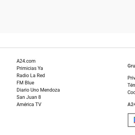
A24.com
Gr
Primicias Ya
Radio La Red
Pri
FM Blue
Tér
Diario Uno Mendoza
Coo
San Juan 8
América TV
A24