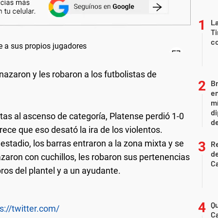
La
Ti
co
zaron y les robaron a los futbolistas de
Br
en
mí
di
stas al ascenso de categoría, Platense perdió 1-0
de
ece que eso desató la ira de los violentos.
estadio, los barras entraron a la zona mixta y se
R
de
aron con cuchillos, les robaron sus pertenencias
Ca
os del plantel y a un ayudante.
Qu
s://twitter.com/
Ca