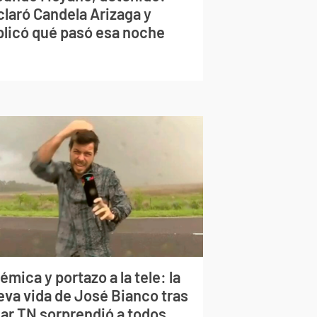
claró Candela Arizaga y
plicó qué pasó esa noche
émica y portazo a la tele: la
eva vida de José Bianco tras
jar TN sorprendió a todos