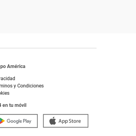
upo América
vacidad
minos y Condiciones
kies
 en tu móvil