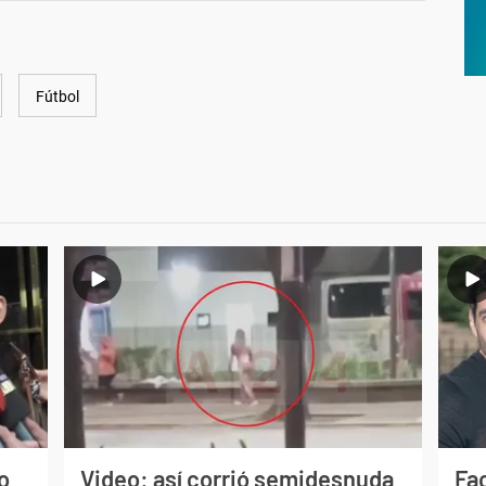
Fútbol
o
Video: así corrió semidesnuda
Fa