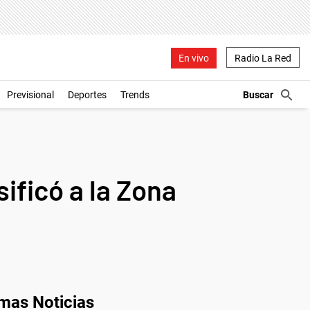
En vivo
Radio La Red
Previsional
Deportes
Trends
sificó a la Zona
imas Noticias