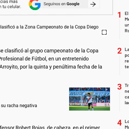
El
Me
un
R
La
 se clasificó al grupo campeonato de la Copa
po
ofesional de Fútbol, en un entretenido
re
rroyito, por la quinta y penúltima fecha de la
te
Tr
ne
ca
la
ró su racha negativa
Lo
Mu
fensor Robert Rojas, de cabeza, en el primer