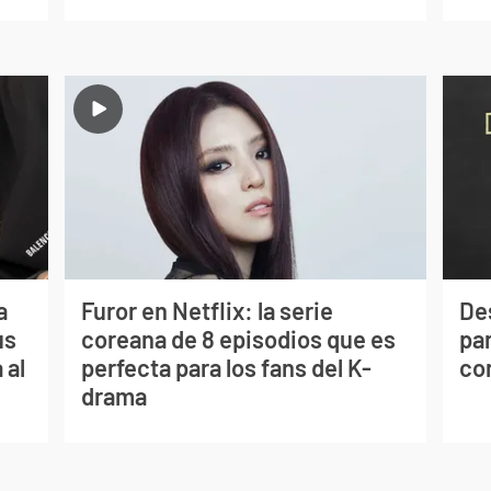
a
Furor en Netflix: la serie
De
us
coreana de 8 episodios que es
par
 al
perfecta para los fans del K-
co
drama