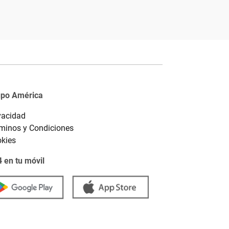
upo América
vacidad
minos y Condiciones
kies
 en tu móvil