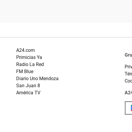
A24.com
Gr
Primicias Ya
Radio La Red
Pri
FM Blue
Tér
Diario Uno Mendoza
Coo
San Juan 8
América TV
A24