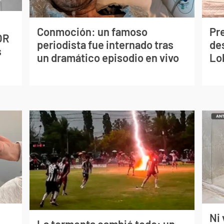
Conmoción: un famoso
Pr
OR
periodista fue internado tras
de
s
un dramático episodio en vivo
Lo
Ni 