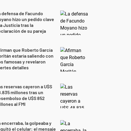
a defensa de Facundo
yano hizo un pedido clave
la Justicia tras la
claración de su pareja
irman que Roberto García
ritán estaría saliendo con
s famosas y revelaron
ertes detalles
s reservas cayeron a U$S
.835 millones tras un
esembolso de U$S 852
llones al FMI
 encerraba, la golpeaba y
 quitó el celular: el mensaje