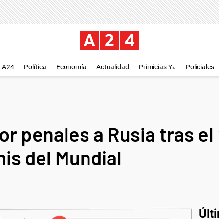
o A24
Política
Economía
Actualidad
Primicias Ya
Policiales
or penales a Rusia tras el
mis del Mundial
Últ