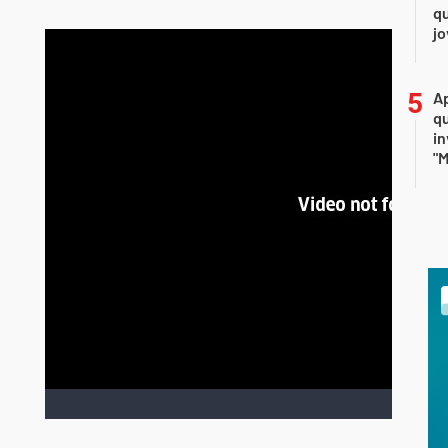
qu
j
Ap
qu
in
"M