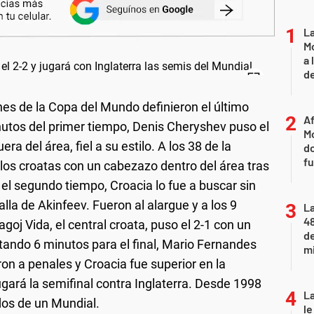
L
Mo
a 
de
nes de la Copa del Mundo definieron el último
Af
inutos del primer tiempo, Denis Cheryshev puso el
Mo
ra del área, fiel a su estilo. A los 38 de la
do
fu
los croatas con un cabezazo dentro del área tras
 el segundo tiempo, Croacia lo fue a buscar sin
lla de Akinfeev. Fueron al alargue y a los 9
La
48
oj Vida, el central croata, puso el 2-1 con un
d
ltando 6 minutos para el final, Mario Fernandes
mi
on a penales y Croacia fue superior en la
jugará la semifinal contra Inglaterra. Desde 1998
La
idos de un Mundial.
le