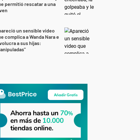
e permitió rescatar a una
oven
areció un sensible video
e complica a Wanda Nara e
volucra a sus hijas:
anipuladas"