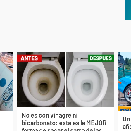
No es con vinagre ni
Un
bicarbonato: esta es la MEJOR
s
año
forma de sacar el sarro de las