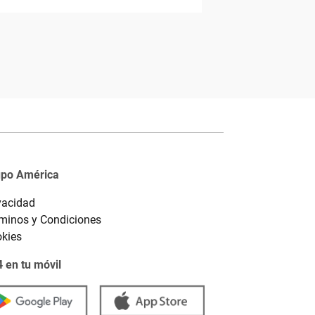
upo América
vacidad
minos y Condiciones
kies
 en tu móvil