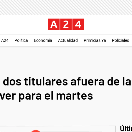
o A24
Política
Economía
Actualidad
Primicias Ya
Policiales
 dos titulares afuera de l
iver para el martes
Últ