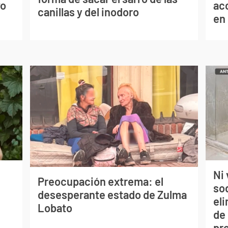
vo
ac
canillas y del inodoro
en
Ni 
Preocupación extrema: el
so
desesperante estado de Zulma
eli
Lobato
de
pr