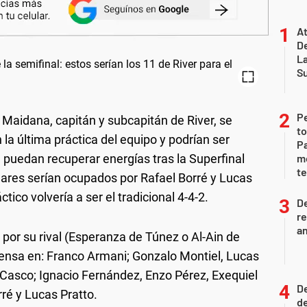
At
De
L
S
P
Maidana, capitán y subcapitán de River, se
to
la última práctica del equipo y podrían ser
Pa
 puedan recuperar energías tras la Superfinal
m
te
gares serían ocupados por Rafael Borré y Lucas
ctico volvería a ser el tradicional 4-4-2.
D
re
an
 por su rival (Esperanza de Túnez o Al-Ain de
iensa en: Franco Armani; Gonzalo Montiel, Lucas
n Casco; Ignacio Fernández, Enzo Pérez, Exequiel
De
ré y Lucas Pratto.
de