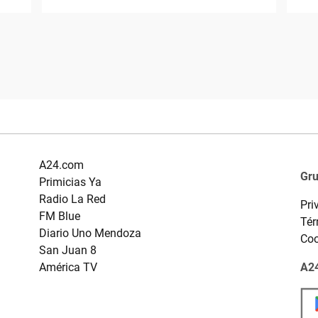
A24.com
Gr
Primicias Ya
Radio La Red
Pri
FM Blue
Tér
Diario Uno Mendoza
Coo
San Juan 8
América TV
A24