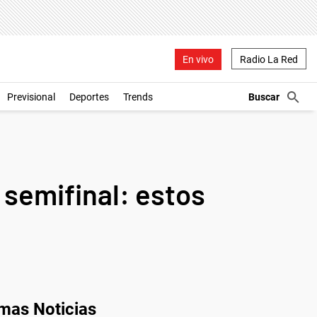
En vivo
Radio La Red
Previsional
Deportes
Trends
a semifinal: estos
imas Noticias