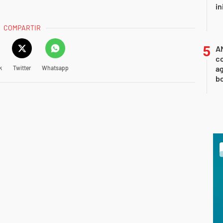
in
COMPARTIR
A
co
ag
k
Twitter
Whatsapp
b