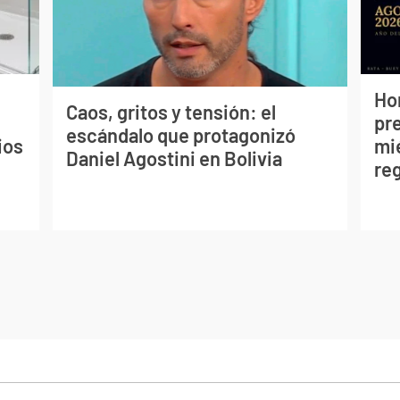
Ho
Caos, gritos y tensión: el
pr
escándalo que protagonizó
ios
mié
Daniel Agostini en Bolivia
re