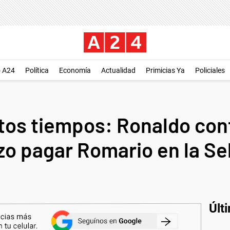
o A24
Política
Economía
Actualidad
Primicias Ya
Policiales
os tiempos: Ronaldo cont
izo pagar Romario en la Se
Últ