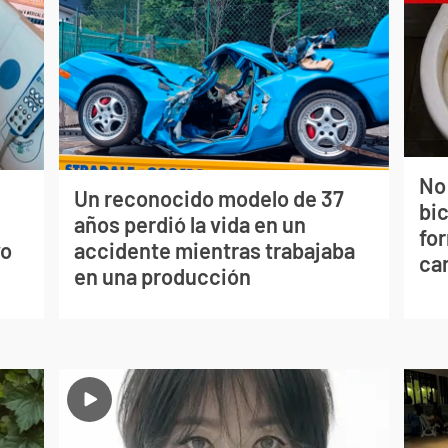
No
Un reconocido modelo de 37
bi
s
años perdió la vida en un
for
vo
accidente mientras trabajaba
can
en una producción