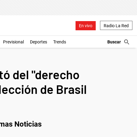
En vivo
Radio La Red
Previsional
Deportes
Trends
ó del "derecho
lección de Brasil
imas Noticias