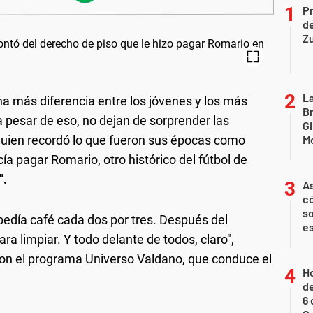
P
d
Z
La
a más diferencia entre los jóvenes y los más
B
a pesar de eso, no dejan de sorprender las
Gi
 quien recordó lo que fueron sus épocas como
Mo
cía pagar Romario, otro histórico del fútbol de
".
As
có
so
día café cada dos por tres. Después del
es
a limpiar. Y todo delante de todos, claro",
on el programa Universo Valdano, que conduce el
Ho
de
6 