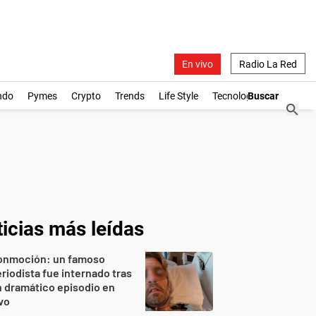
En vivo
Radio La Red
ndo
Pymes
Crypto
Trends
Life Style
Tecnología
icias más leídas
onmoción: un famoso
riodista fue internado tras
 dramático episodio en
vo