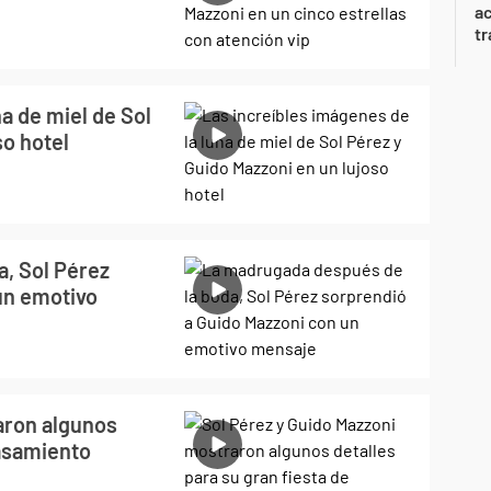
a
tr
a de miel de Sol
so hotel
, Sol Pérez
un emotivo
aron algunos
casamiento