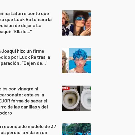
nina Latorre contó qué
zo que Luck Ra tomara la
cisión de dejar a La
aqui: "Ella lo..."
 Joaqui hizo un firme
dido por Luck Ra tras la
paración: "Dejen de..."
 es con vinagre ni
carbonato: esta es la
JOR forma de sacar el
rro de las canillas y del
nodoro
n reconocido modelo de 37
os perdió la vida en un