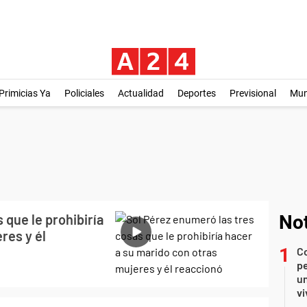
Primicias Ya
Policiales
Actualidad
Deportes
Previsional
Mu
 que le prohibiría
Not
res y él
C
pe
un
vi