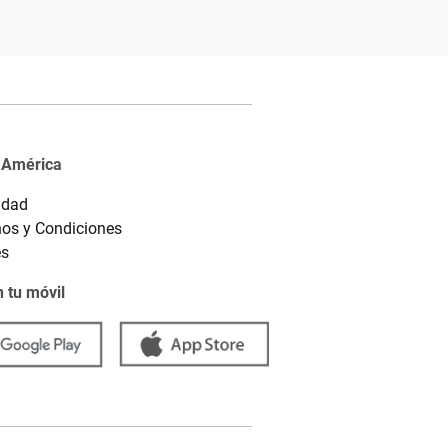
 América
idad
os y Condiciones
es
 tu móvil