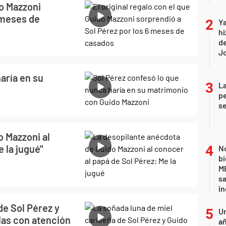
do Mazzoni
 meses de
Ya
hi
de
Jo
aría en su
La
pe
se
o Mazzoni al
 la jugué"
No
bi
ME
sa
i
de Sol Pérez y
U
las con atención
añ