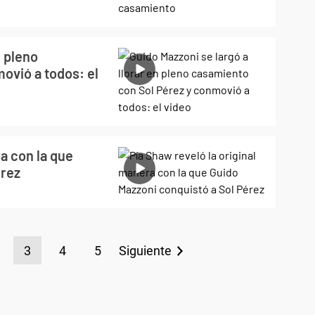
n pleno
ovió a todos: el
a con la que
érez
3
4
5
Siguiente