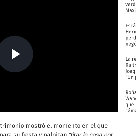
verd
Maxi
Escá
Her
perd
negó
Big
La r
Ra t
Joaq
"Un 
Roña
Wand
que 
cáma
Cele
atrimonio mostró el momento en el que
para su fiesta y palpitan
"tirar la casa por