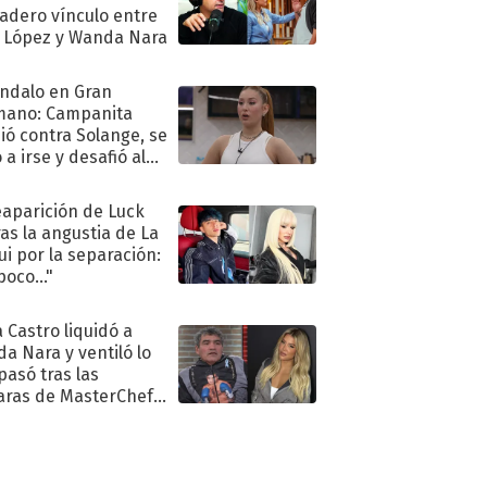
adero vínculo entre
 López y Wanda Nara
ndalo en Gran
mano: Campanita
ió contra Solange, se
 a irse y desafió al
eaparición de Luck
ras la angustia de La
ui por la separación:
poco..."
 Castro liquidó a
a Nara y ventiló lo
pasó tras las
ras de MasterChef
brity