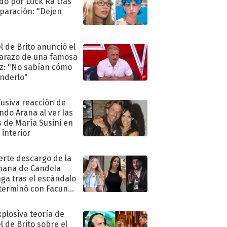
do por Luck Ra tras
eparación: "Dejen
"
l de Brito anunció el
razo de una famosa
iz: "No sabían cómo
nderlo"
fusiva reacción de
ndo Arana al ver las
s de María Susini en
 interior
uerte descargo de la
ana de Candela
aga tras el escándalo
terminó con Facundo
no detenido
xplosiva teoría de
l de Brito sobre el