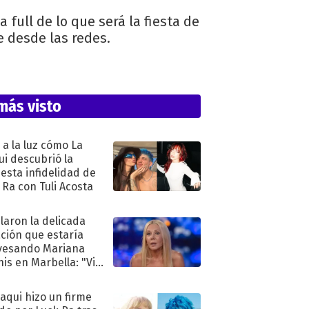
 full de lo que será la fiesta de
 desde las redes.
más visto
ó a la luz cómo La
ui descubrió la
esta infidelidad de
 Ra con Tuli Acosta
laron la delicada
ación que estaría
vesando Mariana
is en Marbella: "Vive
"
oaqui hizo un firme