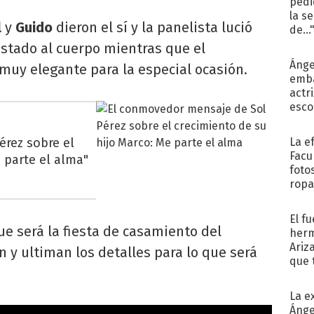
pedi
la s
l
y
Guido
dieron el sí y la panelista lució
de...
ustado al cuerpo mientras que el
Ánge
uy elegante para la especial ocasión.
emba
actr
esco
rez sobre el
La e
Facu
e parte el alma"
foto
ropa
El f
e será la fiesta de casamiento del
herm
Ariz
 y ultiman los detalles para lo que será
que 
Moya
La e
Ánge