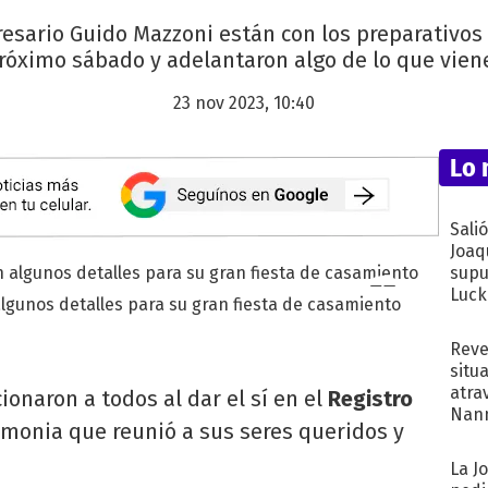
esario Guido Mazzoni están con los preparativos a
róximo sábado y adelantaron algo de lo que viene
23 nov 2023, 10:40
Lo 
Sali
Joaq
supu
Luck
lgunos detalles para su gran fiesta de casamiento
Reve
situ
atra
onaron a todos al dar el sí en el
Registro
Nann
monia que reunió a sus seres queridos y
de...
La J