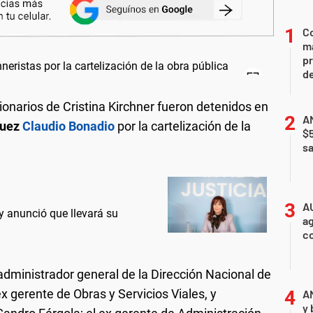
Co
ma
pr
de
onarios de Cristina Kirchner fueron detenidos en
AN
juez
Claudio Bonadio
por la cartelización de la
$
sa
A
 y anunció que llevará su
ag
c
administrador general de la Dirección Nacional de
 ex gerente de Obras y Servicios Viales, y
A
y 