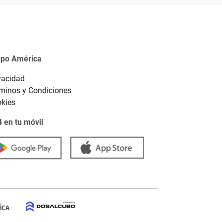
upo América
vacidad
minos y Condiciones
kies
 en tu móvil