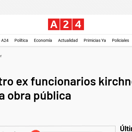
o A24
Política
Economía
Actualidad
Primicias Ya
Policiales
er
ro ex funcionarios kirchn
la obra pública
Últ