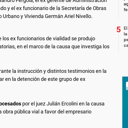
andro Férgola; el ex gerente de Administración
ag
 y el ex funcionario de la Secretaría de Obras
f
o Urbano y Vivienda Germán Ariel Nivello.
El
la
e los ex funcionarios de vialidad se produjo
pe
ca
torias, en el marco de la causa que investiga los
te la instrucción y distintos testimonios en la
r en la detención de este grupo de ex
rocesados
por el juez Julián Ercolini en la causa
a obra pública vial a favor del empresario