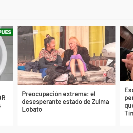
Esc
Preocupación extrema: el
OR
pe
desesperante estado de Zulma
s
qu
Lobato
Tin