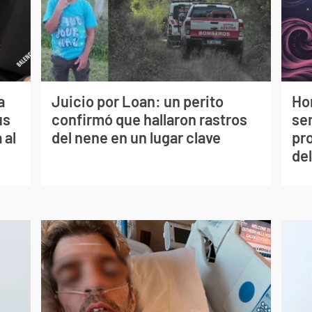
a
Juicio por Loan: un perito
Ho
us
confirmó que hallaron rastros
sem
 al
del nene en un lugar clave
pr
del