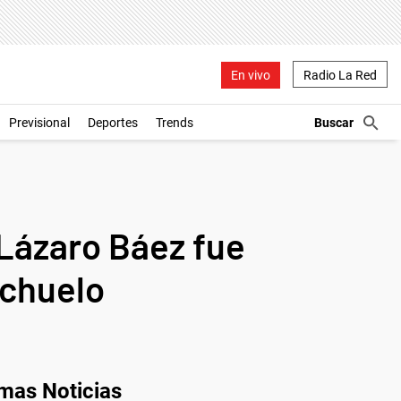
En vivo
Radio La Red
Previsional
Deportes
Trends
Lázaro Báez fue
achuelo
imas Noticias