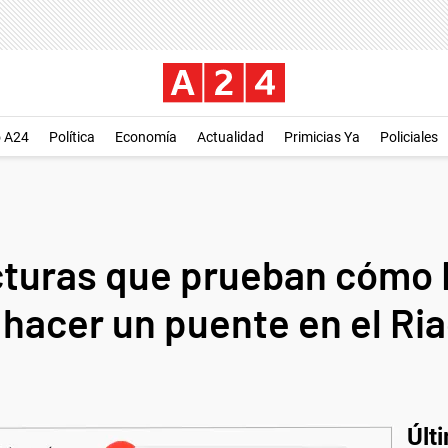
o A24
Política
Economía
Actualidad
Primicias Ya
Policiales
acturas que prueban cómo 
 hacer un puente en el Ri
Últ