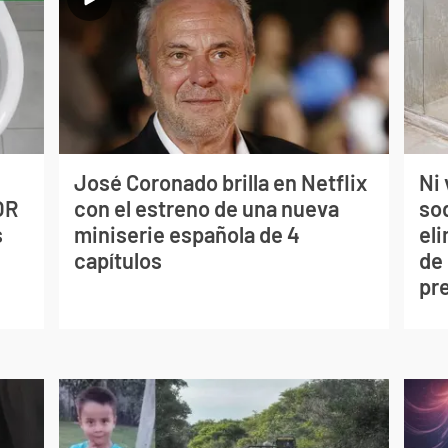
José Coronado brilla en Netflix
Ni 
OR
con el estreno de una nueva
so
s
miniserie española de 4
eli
capítulos
de
pr