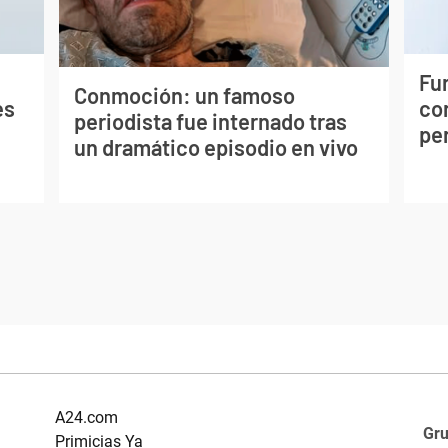
Fur
Conmoción: un famoso
es
co
periodista fue internado tras
per
un dramático episodio en vivo
A24.com
Gr
Primicias Ya