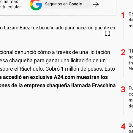
Có
de
mu
"H
cional denunció cómo a través de una licitación
ho
resa chaqueña para ganar una licitación de un
tr
sobre el Riachuelo. Cobró 1 millón de pesos. Esto
M
ue accedió en exclusiva A24.com muestran los
iones de la empresa chaqueña llamada Fraschina
Fu
co
ma
d
Q
pa