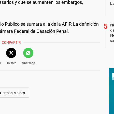
resarios y que se aumenten los embargos,
ba
io Público se sumará a la de la AFIP. La definición
Mu
de
a Cámara Federal de Casación Penal.
M
sa
COMPARTIR
k
Twitter
Whatsapp
Germán Moldes