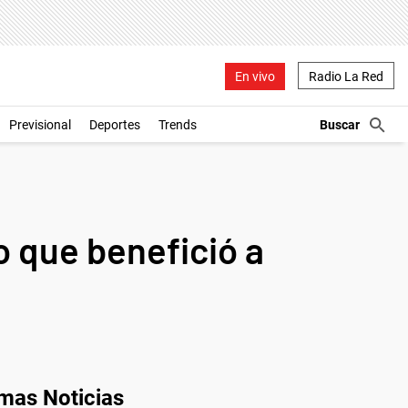
En vivo
Radio La Red
Previsional
Deportes
Trends
lo que benefició a
imas Noticias