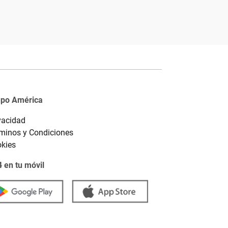
upo América
vacidad
minos y Condiciones
kies
 en tu móvil