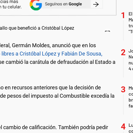
El
Ma
tr
"T
deral, Germán Moldes, anunció que en los
Jo
ó libres a Cristóbal López y Fabián De Sousa,
Ne
 se cambió la carátula de defraudación al Estado a
nu
4 
o en recursos anteriores que la decisión de
Mu
c
 de pesos del impuesto al Combustible excedía la
br
fa
Lu
a el cambio de calificación. También podría pedir
co