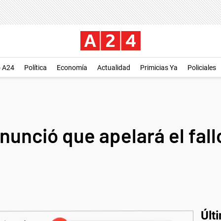
o A24
Política
Economía
Actualidad
Primicias Ya
Policiales
anunció que apelará el fal
Últ