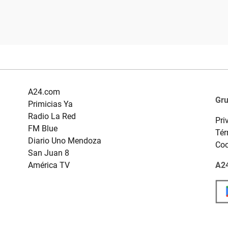
A24.com
Gr
Primicias Ya
Radio La Red
Pri
FM Blue
Tér
Diario Uno Mendoza
Coo
San Juan 8
América TV
A24