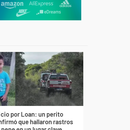
cio por Loan: un perito
nfirmó que hallaron rastros
 nene en un lugar clave