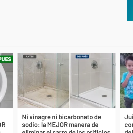
Ni vinagre ni bicarbonato de
Jui
OR
sodio: la MEJOR manera de
co
s
eliminar el sarro de los orificios
del