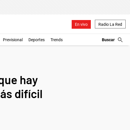
En vivo
Radio La Red
Previsional
Deportes
Trends
 que hay
s difícil