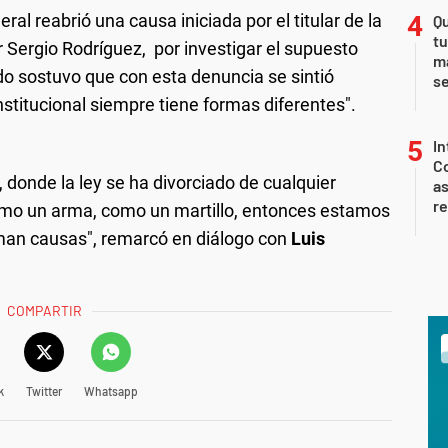
l reabrió una causa iniciada por el titular de la
Qu
tu
ar Sergio Rodríguez, por investigar el supuesto
ma
o sostuvo que con esta denuncia se sintió
s
nstitucional siempre tiene formas diferentes".
In
Co
 donde la ley se ha divorciado de cualquier
as
r
omo un arma, como un martillo, entonces estamos
man causas", remarcó en diálogo con
Luis
COMPARTIR
k
Twitter
Whatsapp