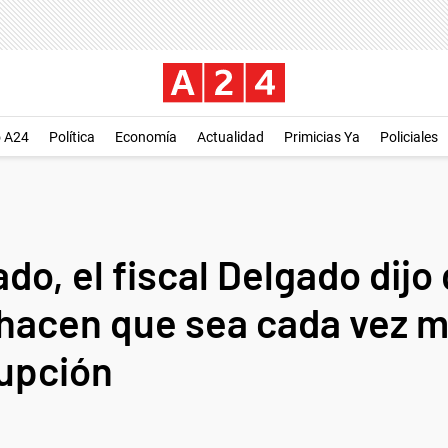
o A24
Política
Economía
Actualidad
Primicias Ya
Policiales
do, el fiscal Delgado dijo
hacen que sea cada vez má
rupción