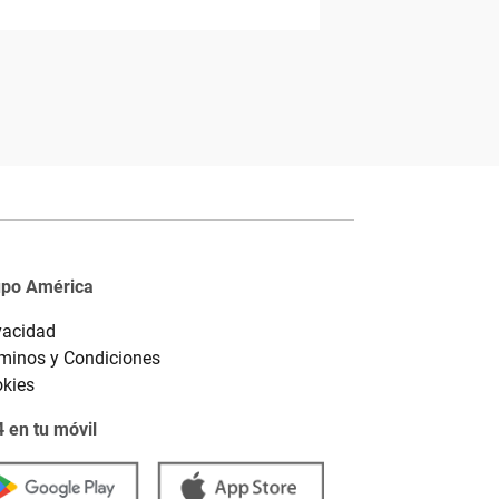
upo América
vacidad
minos y Condiciones
kies
 en tu móvil