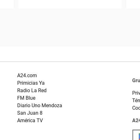
A24.com
Gr
Primicias Ya
Radio La Red
Pri
FM Blue
Tér
Diario Uno Mendoza
Coo
San Juan 8
América TV
A24