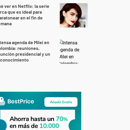
é ver en Netflix: la serie
rca que es ideal para
ratonear en el fin de
emana
tensa agenda de Milei en
lombia: reuniones,
unción presidencial y un
econocimiento