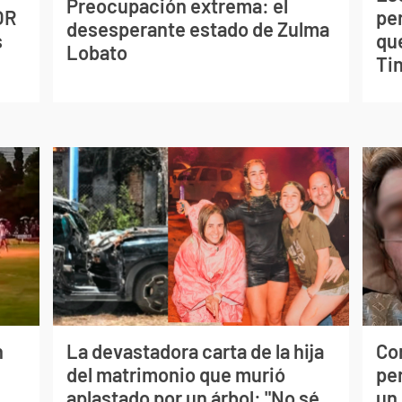
Preocupación extrema: el
OR
pe
desesperante estado de Zulma
s
qu
Lobato
Tin
n
La devastadora carta de la hija
Co
del matrimonio que murió
per
aplastado por un árbol: "No sé
un