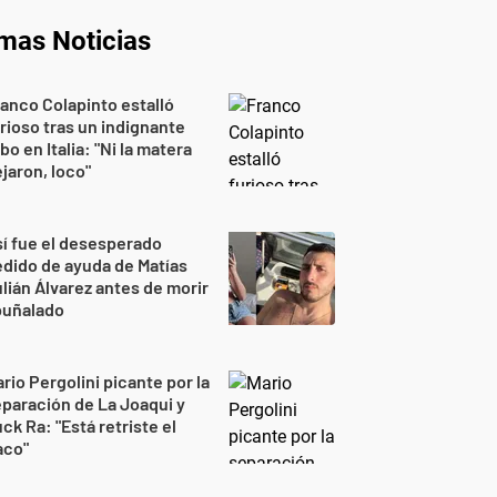
imas Noticias
anco Colapinto estalló
rioso tras un indignante
bo en Italia: "Ni la matera
jaron, loco"
í fue el desesperado
dido de ayuda de Matías
lián Álvarez antes de morir
puñalado
rio Pergolini picante por la
paración de La Joaqui y
ck Ra: "Está retriste el
aco"