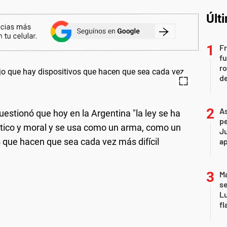
Últ
Fr
fu
ro
de
As
uestionó que hoy en la Argentina "la ley se ha
pe
tico y moral y se usa como un arma, como un
Ju
os que hacen que sea cada vez más difícil
a
Ma
se
Lu
fl