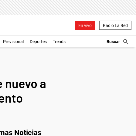
En vivo
Radio La Red
Previsional
Deportes
Trends
e nuevo a
iento
imas Noticias