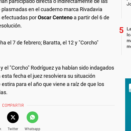
an participado directa o indirectamente de las
J
o plasmadas en el cuaderno marca Rivadavia
s efectuadas por
Oscar Centeno
a partir del 6 de
esolución.
La
Ic
ma
ha el 7 de febrero; Baratta, el 12 y "Corcho"
m
 y el "Corcho" Rodríguez ya habían sido indagados
esta fecha el juez resolviera su situación
 estira para el año que viene a raíz de que los
ias.
COMPARTIR
k
Twitter
Whatsapp