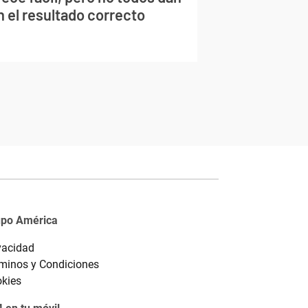
n el resultado correcto
upo América
vacidad
minos y Condiciones
kies