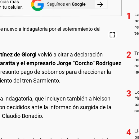
La
po
re
te
Tr
ínez de Giorgi
volvió a citar a declaración
ne
Baratta y el empresario Jorge “Corcho” Rodríguez
ca
 presunto pago de sobornos para direccionar la
la
iento del tren Sarmiento.
Lo
Mu
a indagatoria, que incluyen también a Nelson
pa
ron decididos ante la información surgida de la
sa
e Claudio Bonadio.
Ll
pa