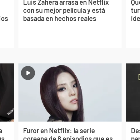
Luis Zahera arrasa en Netflix
Qué
con su mejor película y está
tu
ios
basada en hechos reales
ide
a
Furor en Netflix: la serie
De
us
coreana de 8 episodios que es
par