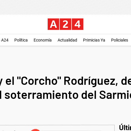
o A24
Política
Economía
Actualidad
Primicias Ya
Policiales
y el "Corcho" Rodríguez, d
el soterramiento del Sarm
Últ