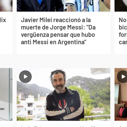
lix
Javier Milei reaccionó a la
No
muerte de Jorge Messi: "Da
bi
vergüenza pensar que hubo
for
anti Messi en Argentina"
can