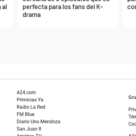
 al
perfecta para los fans del K-
co
drama
A24.com
Gr
Primicias Ya
Radio La Red
Pri
FM Blue
Tér
Diario Uno Mendoza
Coo
San Juan 8