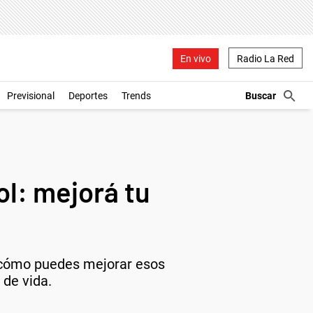
En vivo
Radio La Red
Previsional
Deportes
Trends
ol: mejorá tu
rí cómo puedes mejorar esos
 de vida.