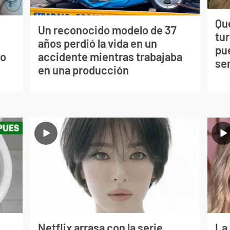
Qué
Un reconocido modelo de 37
tu
s
años perdió la vida en un
pu
vo
accidente mientras trabajaba
se
en una producción
Netflix arrasa con la serie
La