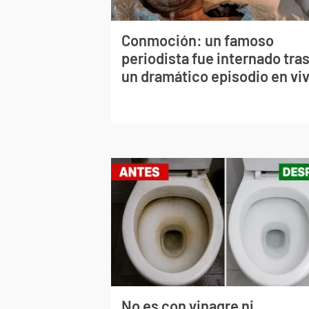
Conmoción: un famoso
periodista fue internado tra
un dramático episodio en vi
No es con vinagre ni