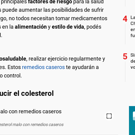
 principales
factores de riesgo
para la salud
s puede aumentar las posibilidades de sufrir
La
rgo, no todos necesitan tomar medicamentos
Ch
s en la
alimentación
y
estilo de vida
, podés
en
l.
f
Si
iosaludable
, realizar ejercicio regularmente y
de
les. Estos
remedios caseros
te ayudarán a
vo
o control.
cir el colesterol
lesterol malo con remedios caseros