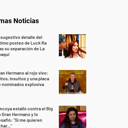
imas Noticias
 sugestivo detalle del
timo posteo de Luck Ra
as su separación de La
oaqui
an Hermano al rojo vivo:
itos, insultos y una placa
e nominados explosiva
ncoya estalló contra el Big
 Gran Hermano y lo
safió: "Si me quieren
har..."