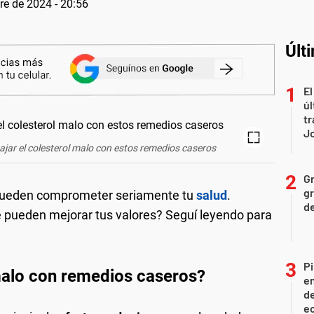
re de 2024 - 20:56
Últ
El
úl
tr
J
ajar el colesterol malo con estos remedios caseros
Gr
gr
ueden comprometer seriamente tu
salud
.
d
 pueden mejorar tus valores? Seguí leyendo para
Pi
malo con remedios caseros?
en
de
ec