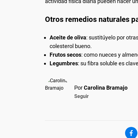
actividad física diaria pueden hacer un
Otros remedios naturales pa
Aceite de oliva
: sustitúyelo por otra
colesterol bueno.
Frutos secos
: como nueces y almendr
Legumbres
: su fibra soluble es clav
Por
Carolina Bramajo
Seguir