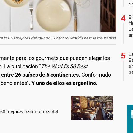
rí
El
Ma
L
ar
e los 50 mejores del mundo. (Foto: 50 World's best restaurants)
La
mente para los gourmets que pueden elegir los
Es
en
. La publicación "
The World’s 50 Best
pa
s entre 26 países de 5 continentes.
Conformado
ependientes"
. Y uno de ellos es argentino.
s 50 mejores restaurantes del