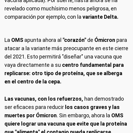
vacuna aplicada). Por suerte, hasta ahora se ha
revelado como muchísimo menos peligrosa, en
comparación por ejemplo, con la
variante Delta.
La
OMS
apunta ahora al
"corazón"
de
Ómicron
para
atacar a la variante más preocupante en este cierre
del 2021. Esto permitirá "diseñar" una vacuna que
vaya directamente a su
centro fundamental para
replicarse: otro tipo de proteína, que se alberga
en el centro de la cepa.
Las vacunas, con los refuerzos,
han demostrado
ser eficaces para reducir
los casos graves y las
muertes por Ómicron
. Sin embargo, ahora la
OMS
quiere lograr una vacuna que evite que la proteína
que
"alimenta" el contagio pueda replicarse.