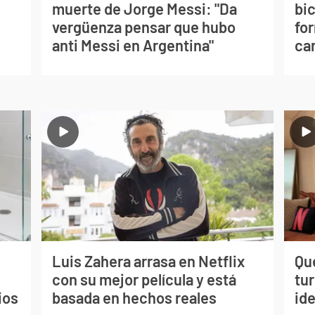
muerte de Jorge Messi: "Da
bi
vergüenza pensar que hubo
for
anti Messi en Argentina"
can
Luis Zahera arrasa en Netflix
Qué
con su mejor película y está
tu
ios
basada en hechos reales
ide