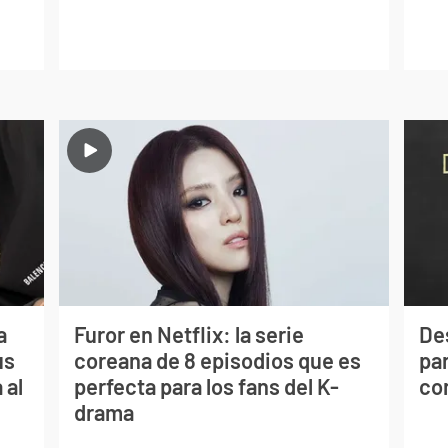
a
Furor en Netflix: la serie
De
us
coreana de 8 episodios que es
par
 al
perfecta para los fans del K-
co
drama