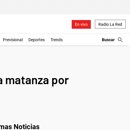
En vivo
Radio La Red
Previsional
Deportes
Trends
la matanza por
imas Noticias