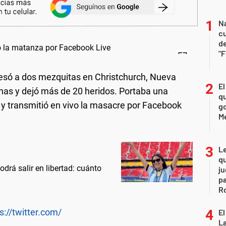
Na
c
de
"
esó a dos mezquitas en Christchurch, Nueva
El
nas y dejó más de 20 heridos. Portaba una
qu
 y transmitió en vivo la masacre por Facebook
go
M
L
qu
drá salir en libertad: cuánto
ju
pa
R
s://twitter.com/
El
La