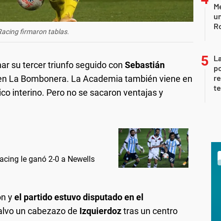
Me
un
R
Racing firmaron tablas.
La
ar su tercer triunfo seguido con
Sebastián
po
re
en La Bombonera. La Academia también viene en
te
nico interino. Pero no se sacaron ventajas y
acing le ganó 2-0 a Newells
on y
el partido estuvo disputado en el
 salvo un cabezazo de
Izquierdoz
tras un centro