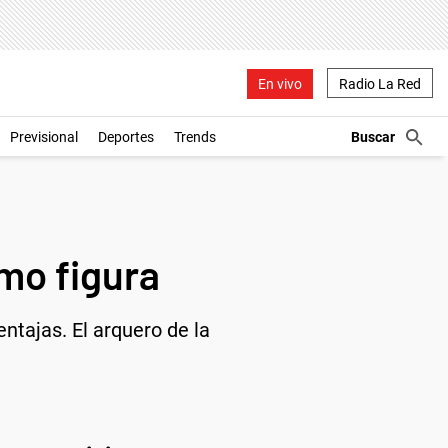
En vivo
Radio La Red
Previsional
Deportes
Trends
mo figura
entajas. El arquero de la