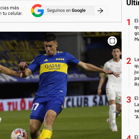
Últ
El
qu
go
M
L
qu
ju
pa
R
El
La
s
"A
El