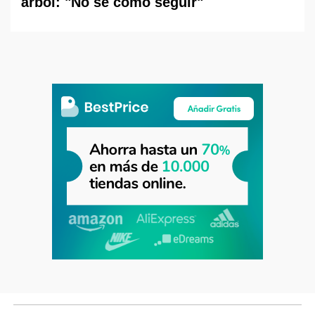
árbol: "No sé cómo seguir"