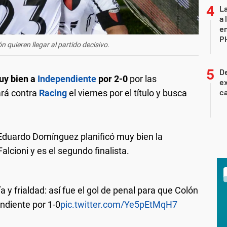
La
a 
en
P
 quieren llegar al partido decisivo.
De
uy bien a
Independiente
por 2-0
por las
ex
ca
ará contra
Racing
el viernes por el título y busca
 Eduardo Domínguez planificó muy bien la
alcioni y es el segundo finalista.
 y frialdad: así fue el gol de penal para que Colón
ndiente por 1-0
pic.twitter.com/Ye5pEtMqH7