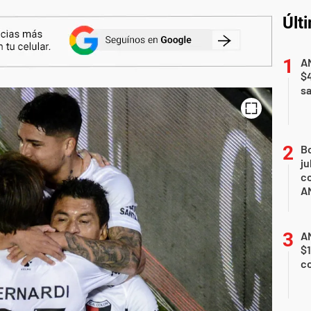
Últ
AN
$
sa
B
ju
co
A
AN
$1
c