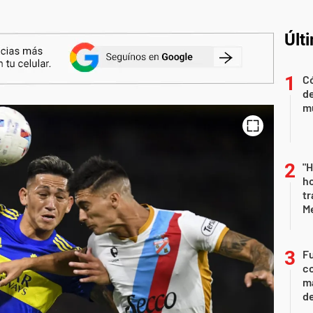
Últ
Có
de
mu
"H
ho
tr
M
Fu
co
ma
d