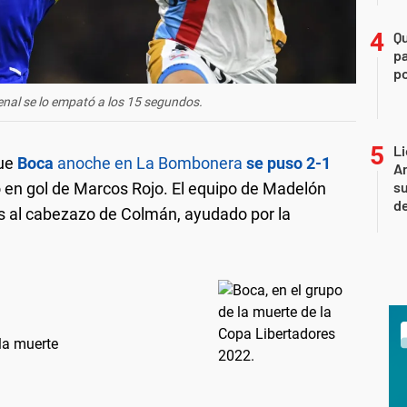
Q
pa
po
enal se lo empató a los 15 segundos.
Li
que
Boca
anoche en La Bombonera
se puso 2-1
Ar
su
o en gol de Marcos Rojo. El equipo de Madelón
d
as al cabezazo de Colmán, ayudado por la
la muerte