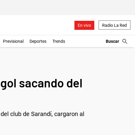
En vivo
Radio La Red
Previsional
Deportes
Trends
 gol sacando del
el club de Sarandí, cargaron al