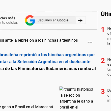
Últ
Ne
of
m
la
 brasileña reprimió a los hinchas argentinos que
N
ntar a la Selección Argentina en el duelo ante
es
echa de las Eliminatorias Sudamericanas rumbo al
tr
q
Do
di
in
le ganó a Brasil en el Maracaná