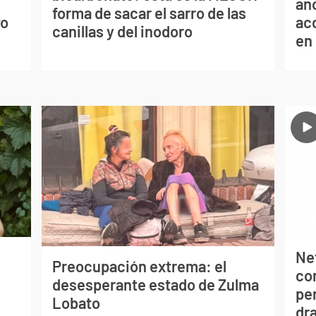
s
año
forma de sacar el sarro de las
vo
ac
canillas y del inodoro
en
Net
Preocupación extrema: el
co
desesperante estado de Zulma
per
Lobato
dr