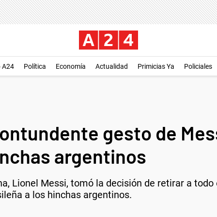
o A24
Política
Economía
Actualidad
Primicias Ya
Policiales
contundente gesto de Mess
inchas argentinos
na, Lionel Messi, tomó la decisión de retirar a tod
sileña a los hinchas argentinos.