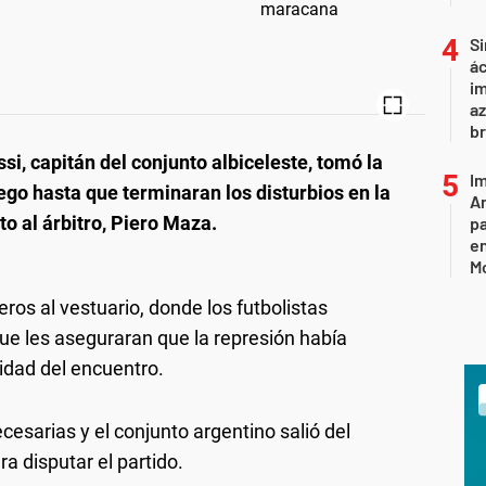
Si
ác
im
az
br
si, capitán del conjunto albiceleste, tomó la
Im
ego hasta que terminaran los disturbios en la
Ar
to al árbitro, Piero Maza.
pa
en
M
ros al vestuario, donde los futbolistas
que les aseguraran que la represión había
idad del encuentro.
cesarias y el conjunto argentino salió del
a disputar el partido.