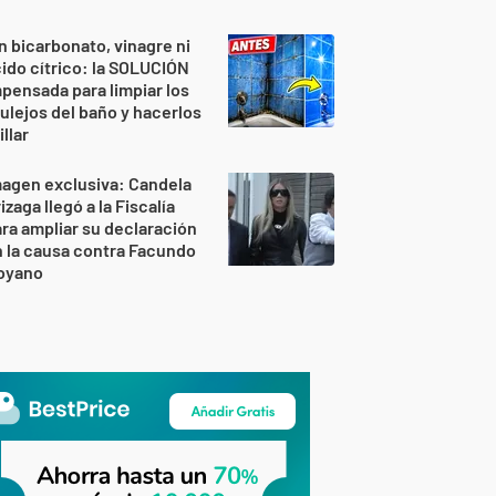
n bicarbonato, vinagre ni
ido cítrico: la SOLUCIÓN
pensada para limpiar los
ulejos del baño y hacerlos
illar
agen exclusiva: Candela
izaga llegó a la Fiscalía
ra ampliar su declaración
 la causa contra Facundo
oyano