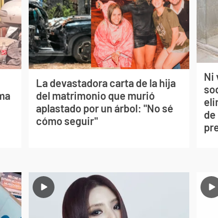
Ni 
La devastadora carta de la hija
so
lma
del matrimonio que murió
eli
aplastado por un árbol: "No sé
de
cómo seguir"
pr