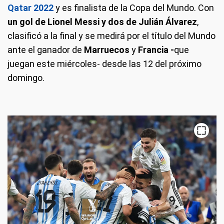
Qatar 2022
y es finalista de la Copa del Mundo. Con
un gol de Lionel Messi y dos de Julián Álvarez
,
clasificó a la final y se medirá por el título del Mundo
ante el ganador de
Marruecos
y
Francia -
que
juegan este miércoles- desde las 12 del próximo
domingo.
El vestuario de la Selección Argentina está listo.
Imagen: Selección Argentina
Imagen: Selección Argentina
Selección Argentina
Imagen: FIFA
Imagen: FIFA