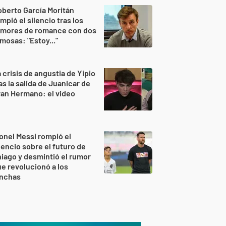
berto García Moritán
mpió el silencio tras los
umores de romance con dos
mosas: "Estoy..."
 crisis de angustia de Yipio
as la salida de Juanicar de
an Hermano: el video
onel Messi rompió el
lencio sobre el futuro de
iago y desmintió el rumor
e revolucionó a los
inchas