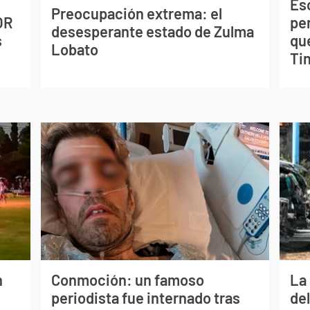
Esc
Preocupación extrema: el
OR
pe
desesperante estado de Zulma
s
qu
Lobato
Tin
n
Conmoción: un famoso
La 
periodista fue internado tras
de