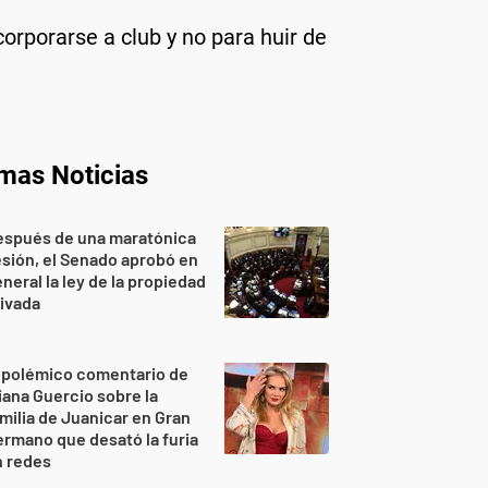
corporarse a club y no para huir de
imas Noticias
espués de una maratónica
sión, el Senado aprobó en
neral la ley de la propiedad
ivada
 polémico comentario de
iana Guercio sobre la
milia de Juanicar en Gran
rmano que desató la furia
n redes