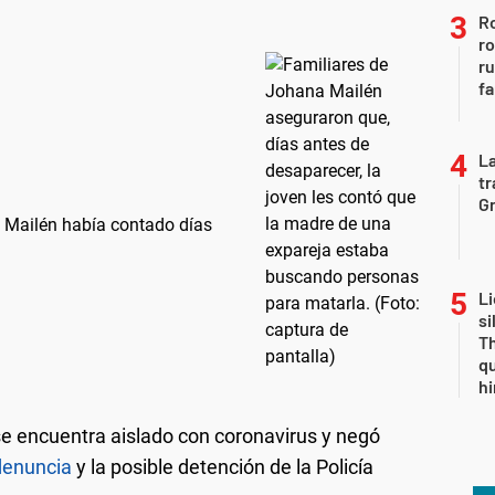
Ro
ro
r
fa
La
tr
Gr
 Mailén había contado días
Li
si
Th
qu
h
se encuentra aislado con coronavirus y negó
denuncia
y la posible detención de la Policía