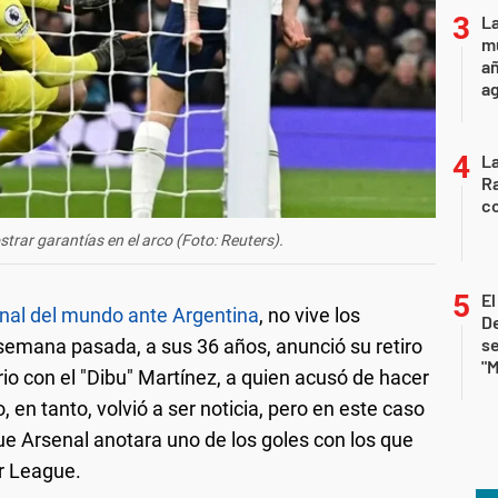
La
mu
añ
a
La
Ra
co
trar garantías en el arco (Foto: Reuters).
E
final del mundo ante Argentina
, no vive los
De
se
emana pasada, a sus 36 años, anunció su retiro
"M
rio con el "Dibu" Martínez, a quien acusó de hacer
 en tanto, volvió a ser noticia, pero en este caso
ue Arsenal anotara uno de los goles con los que
r League.