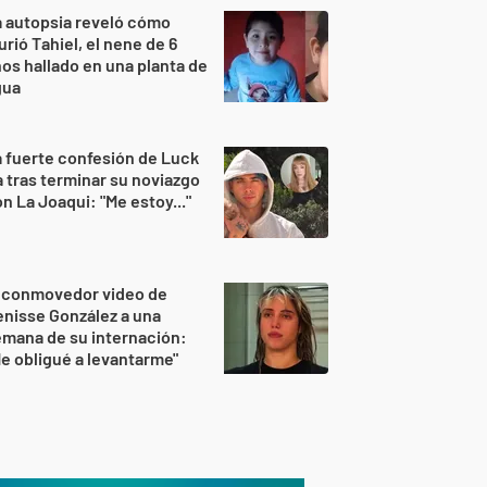
 autopsia reveló cómo
rió Tahiel, el nene de 6
os hallado en una planta de
gua
 fuerte confesión de Luck
 tras terminar su noviazgo
n La Joaqui: "Me estoy..."
l conmovedor video de
nisse González a una
mana de su internación:
e obligué a levantarme"