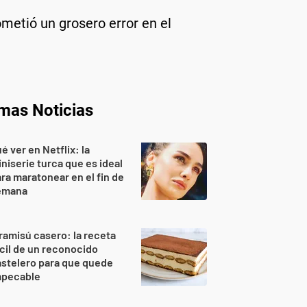
ometió un grosero error en el
imas Noticias
é ver en Netflix: la
niserie turca que es ideal
ra maratonear en el fin de
emana
ramisú casero: la receta
cil de un reconocido
stelero para que quede
mpecable