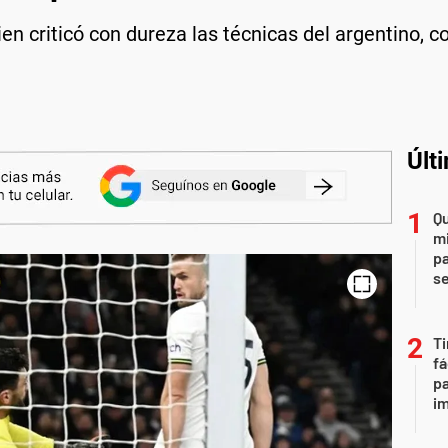
ien criticó con dureza las técnicas del argentino, c
Últ
Qu
mi
pa
s
Ti
fá
pa
i