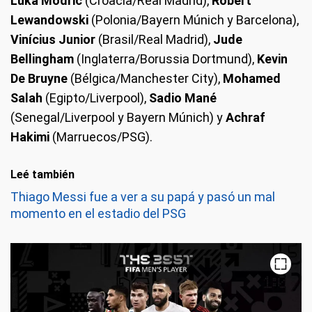
Luka Modric
(Croacia/Real Madrid),
Robert
Lewandowski
(Polonia/Bayern Múnich y Barcelona),
Vinícius Junior
(Brasil/Real Madrid),
Jude
Bellingham
(Inglaterra/Borussia Dortmund),
Kevin
De Bruyne
(Bélgica/Manchester City),
Mohamed
Salah
(Egipto/Liverpool),
Sadio Mané
(Senegal/Liverpool y Bayern Múnich) y
Achraf
Hakimi
(Marruecos/PSG).
Leé también
Thiago Messi fue a ver a su papá y pasó un mal
momento en el estadio del PSG