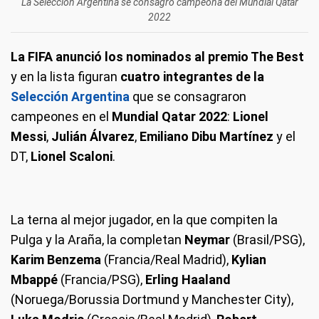
La Selección Argentina se consagró campeona del Mundial Qatar
2022
La FIFA anunció los nominados al premio The Best
y en la lista figuran
cuatro integrantes de la
Selección Argentina
que se consagraron
campeones en el
Mundial Qatar 2022
:
Lionel
Messi
,
Julián Álvarez
,
Emiliano Dibu Martínez
y el
DT,
Lionel Scaloni
.
La terna al mejor jugador, en la que compiten la
Pulga y la Araña, la completan
Neymar
(Brasil/PSG),
Karim Benzema
(Francia/Real Madrid),
Kylian
Mbappé
(Francia/PSG),
Erling Haaland
(Noruega/Borussia Dortmund y Manchester City),