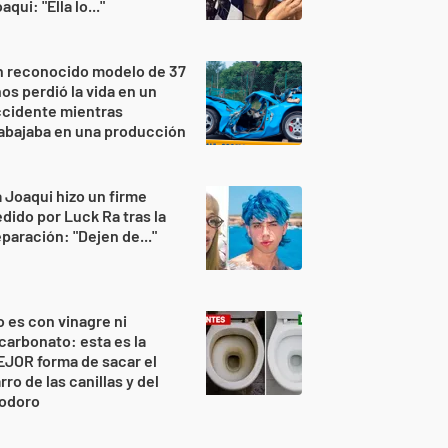
aqui: "Ella lo..."
n reconocido modelo de 37
os perdió la vida en un
ccidente mientras
abajaba en una producción
 Joaqui hizo un firme
dido por Luck Ra tras la
paración: "Dejen de..."
 es con vinagre ni
carbonato: esta es la
JOR forma de sacar el
rro de las canillas y del
nodoro