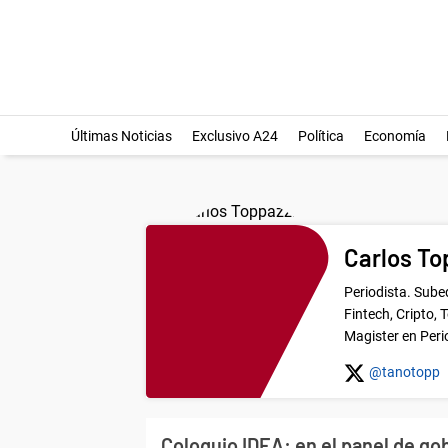
Últimas Noticias
Exclusivo A24
Política
Economía
Carlos To
Periodista. Sube
Fintech, Cripto,
Magister en Per
@tanotopp
Coloquio IDEA: en el panel de g