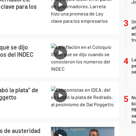
Jo
clave para los
U
añ
a
tr
qué se dijo
os del INDEC
La
pe
se
bó la plata" de
ggetto
No
bi
ME
sa
i
s de austeridad