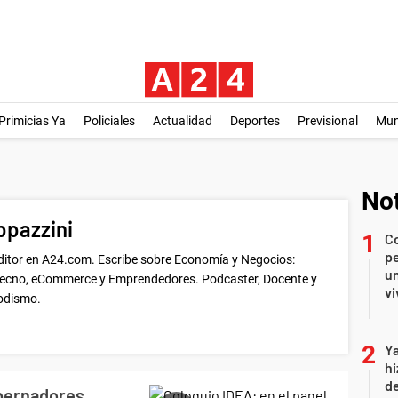
Primicias Ya
Policiales
Actualidad
Deportes
Previsional
Mu
Not
ppazzini
C
pe
ditor en A24.com. Escribe sobre Economía y Negocios:
un
 Tecno, eCommerce y Emprendedores. Podcaster, Docente y
vi
iodismo.
Ya
hi
de
obernadores,