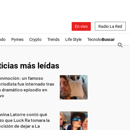
En vivo
Radio La Red
ndo
Pymes
Crypto
Trends
Life Style
Tecnología
icias más leídas
onmoción: un famoso
riodista fue internado tras
 dramático episodio en
vo
nina Latorre contó qué
zo que Luck Ra tomara la
cisión de dejar a La