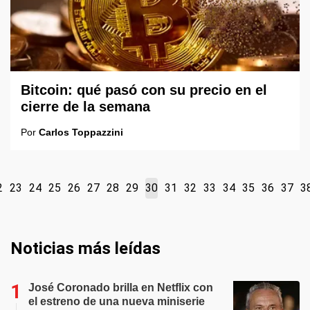
Bitcoin: qué pasó con su precio en el
cierre de la semana
Por
Carlos Toppazzini
2
23
24
25
26
27
28
29
30
31
32
33
34
35
36
37
3
Noticias más leídas
José Coronado brilla en Netflix con
el estreno de una nueva miniserie