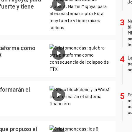
Jo
fuerte y tiene
No
bi
ME
sa
i
ataforma como
X
La
pe
se
sformarán el
Fr
mi
oc
c
 que propuso el