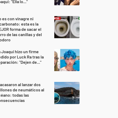
aqui: "Ella lo..."
 es con vinagre ni
carbonato: esta es la
JOR forma de sacar el
rro de las canillas y del
nodoro
 Joaqui hizo un firme
dido por Luck Ra tras la
paración: "Dejen de..."
acasaron al lanzar dos
llones de neumáticos al
éano: todas las
onsecuencias