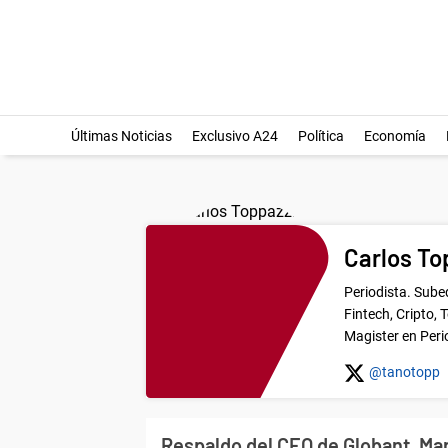
Últimas Noticias
Exclusivo A24
Política
Economía
Carlos To
Periodista. Sube
Fintech, Cripto,
Magister en Per
@tanotopp
Respaldo del CEO de Globant, Mar