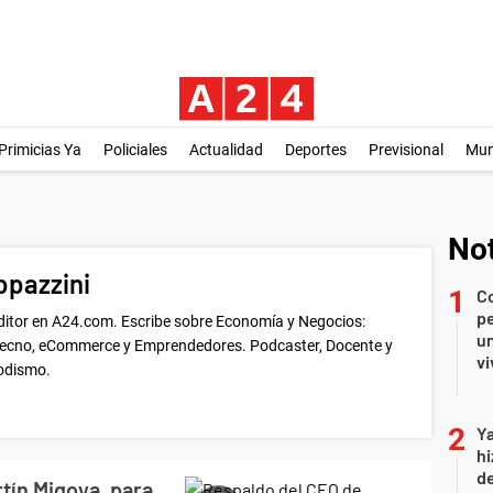
Primicias Ya
Policiales
Actualidad
Deportes
Previsional
Mu
Not
ppazzini
C
pe
ditor en A24.com. Escribe sobre Economía y Negocios:
un
 Tecno, eCommerce y Emprendedores. Podcaster, Docente y
vi
iodismo.
Ya
hi
de
tín Migoya, para