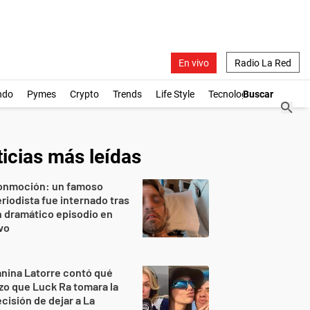
En vivo
Radio La Red
ndo
Pymes
Crypto
Trends
Life Style
Tecnología
icias más leídas
onmoción: un famoso
riodista fue internado tras
 dramático episodio en
vo
nina Latorre contó qué
zo que Luck Ra tomara la
cisión de dejar a La