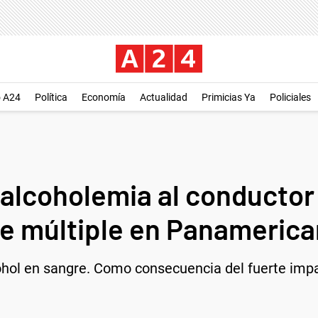
o A24
Política
Economía
Actualidad
Primicias Ya
Policiales
e alcoholemia al conducto
e múltiple en Panameric
cohol en sangre. Como consecuencia del fuerte impa