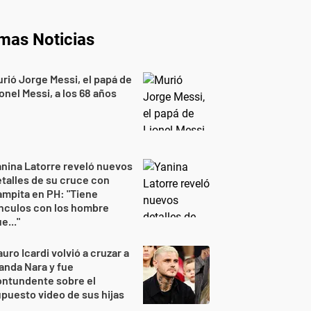
imas Noticias
rió Jorge Messi, el papá de
onel Messi, a los 68 años
nina Latorre reveló nuevos
talles de su cruce con
mpita en PH: "Tiene
nculos con los hombre
e..."
uro Icardi volvió a cruzar a
nda Nara y fue
ontundente sobre el
puesto video de sus hijas