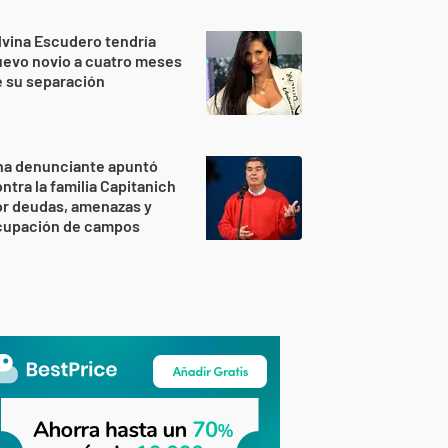
lvina Escudero tendría
evo novio a cuatro meses
 su separación
na denunciante apuntó
ntra la familia Capitanich
or deudas, amenazas y
cupación de campos