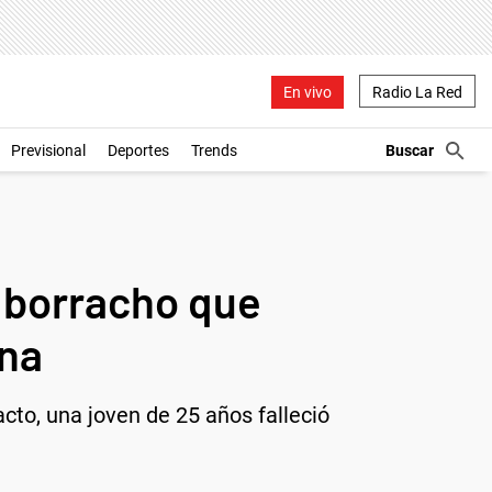
En vivo
Radio La Red
Previsional
Deportes
Trends
r borracho que
ana
cto, una joven de 25 años falleció