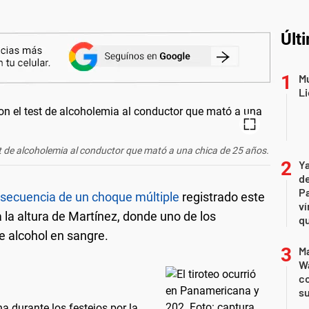
Últ
Mu
Li
st de alcoholemia al conductor que mató a una chica de 25 años.
Ya
de
Pa
secuencia de un choque múltiple
registrado este
ví
 a la altura de Martínez, donde uno de los
qu
e alcohol en sangre.
Ma
Wa
c
su
a durante los festejos por la