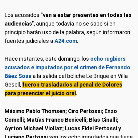
Los acusados “
van a estar presentes en todas las
audiencias
”, aunque todavía no se sabe si en
principio harán uso de la palabra, según informaron
fuentes judiciales a
A24.com
.
Hace instantes, este domingo, los
ocho rugbiers
acusados e imputados por el crimen de Fernando
Báez Sosa
a la salida del boliche Le Brique en Villa
Gesell,
fueron trasladados al penal de Dolores
para presenciar el juicio oral
.
Máximo Pablo Thomsen; Ciro Pertossi; Enzo
Comelli; Matías Franco Benicelli; Blas Cinalli;
Ayrton Michael Viollaz; Lucas Fidel Pertossi y
Luciano Pertossi
son los ocho imputados que tiene