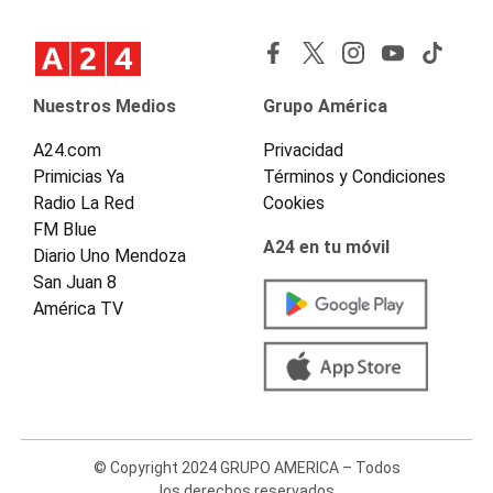
Nuestros Medios
Grupo América
A24.com
Privacidad
Primicias Ya
Términos y Condiciones
Radio La Red
Cookies
FM Blue
A24 en tu móvil
Diario Uno Mendoza
San Juan 8
América TV
© Copyright 2024 GRUPO AMERICA – Todos
los derechos reservados