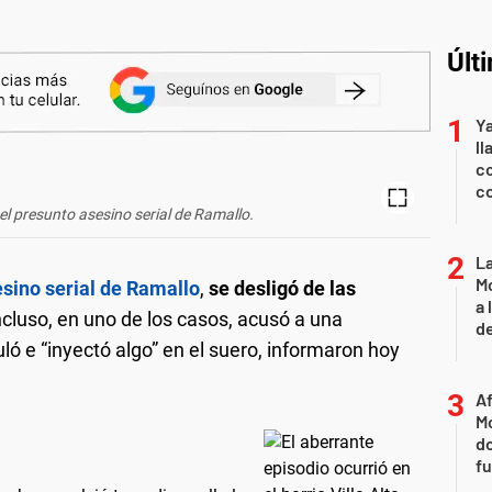
Últ
Y
ll
co
co
el presunto asesino serial de Ramallo.
L
Mo
sino serial de Ramallo
,
se desligó de las
a 
ncluso, en uno de los casos, acusó a una
de
ó e “inyectó algo” en el suero, informaron hoy
Af
Mo
do
fu