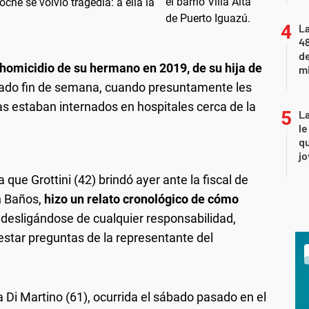
oche se volvió tragedia: a ella la
La
48
d
e homicidio de su hermano en 2019, de su hija de
mi
ado fin de semana, cuando presuntamente les
as estaban internados en hospitales cerca de la
La
le
qu
j
 que Grottini (42) brindó ayer ante la fiscal de
n Baños,
hizo un relato cronológico de cómo
 desligándose de cualquier responsabilidad,
estar preguntas de la representante del
 Di Martino (61), ocurrida el sábado pasado en el