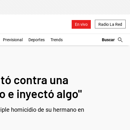
En vivo
Radio La Red
Previsional
Deportes
Trends
ntó contra una
 e inyectó algo"
triple homicidio de su hermano en