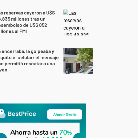
s reservas cayeron a U$S
.835 millones tras un
esembolso de U$S 852
llones al FMI
 encerraba, la golpeaba y
 quitó el celular: el mensaje
e permitió rescatar a una
oven