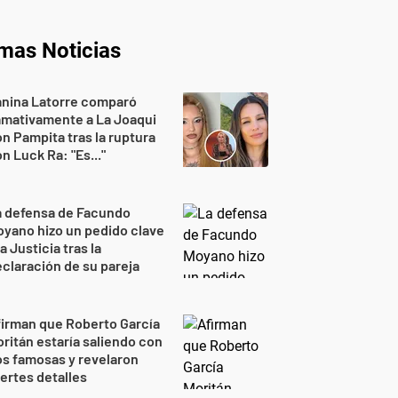
imas Noticias
anina Latorre comparó
amativamente a La Joaqui
n Pampita tras la ruptura
n Luck Ra: "Es..."
a defensa de Facundo
yano hizo un pedido clave
la Justicia tras la
claración de su pareja
irman que Roberto García
ritán estaría saliendo con
s famosas y revelaron
ertes detalles