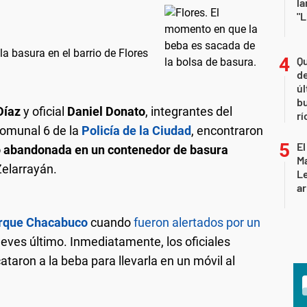
la
"L
a basura en el barrio de Flores
Qu
de
úl
b
Díaz
y oficial
Daniel Donato
, integrantes del
rí
Comunal 6 de la
Policía de la Ciudad
, encontraron
El
o abandonada en un contenedor de basura
Ma
Zelarrayán.
L
ar
rque Chacabuco
cuando
fueron alertados por un
ueves último. Inmediatamente, los oficiales
ataron a la beba para llevarla en un móvil al