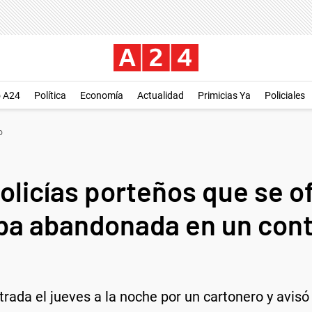
o A24
Política
Economía
Actualidad
Primicias Ya
Policiales
o
policías porteños que se o
eba abandonada en un con
rada el jueves a la noche por un cartonero y avisó 