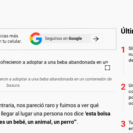
Últ
Si
nu
de
recieron a adoptar a una beba abandonada en un contenedor de
U
basura.
co
p
o
aria, nos pareció raro y fuimos a ver qué
 llegar al lugar una persona nos dice
‘esta bolsa
 es un bebé, un animal, un perro’"
.
Tu
en