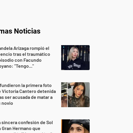
imas Noticias
ndela Arizaga rompió el
lencio tras el traumático
pisodio con Facundo
yano: "Tengo..."
fundieron la primera foto
 Victoria Cantero detenida
as ser acusada de matar a
 novio
 sincera confesión de Sol
n Gran Hermano que