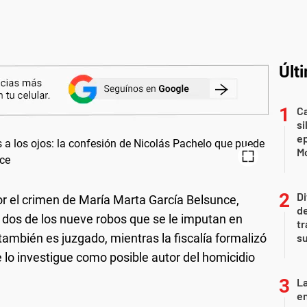
Últ
Ca
si
e
Mo
Di
or el crimen de María Marta García Belsunce,
de
de dos de los nueve robos que se le imputan en
tr
también es juzgado, mientras la fiscalía formalizó
su
 lo investigue como posible autor del homicidio
La
e