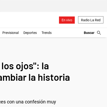
En vivo
Radio La Red
Previsional
Deportes
Trends
los ojos": la
mbiar la historia
eces con una confesión muy