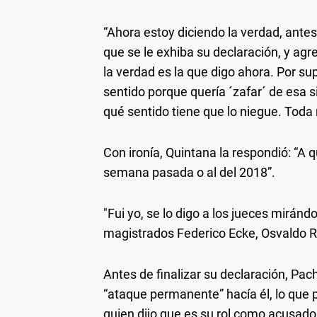
“Ahora estoy diciendo la verdad, antes
que se le exhiba su declaración, y agre
la verdad es la que digo ahora. Por su
sentido porque quería ´zafar´ de esa s
qué sentido tiene que lo niegue. Toda
Con ironía, Quintana la respondió: “A q
semana pasada o al del 2018”.
"Fui yo, se lo digo a los jueces mirándo
magistrados Federico Ecke, Osvaldo R
Antes de finalizar su declaración, Pac
“ataque permanente” hacía él, lo que pr
quien dijo que es su rol como acusador