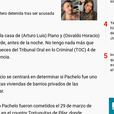
so
ntero detenida tras ser acusada
Ya
hi
de
 la casa de (Arturo Luis) Piano y (Osvaldo Horacio)
Jo
tarde, antes de la noche. No tengo nada más que
ueces del Tribunal Oral en lo Criminal (TOC) 4 de
In
encia.
qu
eq
el
uicio se centrará en determinar si Pachelo fue uno
tas viviendas de barrios privados de las
ar.
 Pachelo fueron cometidos el 29 de marzo de
en el country Tortuguitas de Pilar, donde