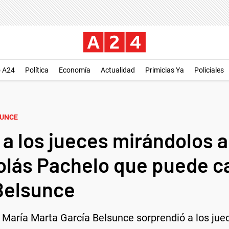
o A24
Política
Economía
Actualidad
Primicias Ya
Policiales
SUNCE
o a los jueces mirándolos a 
olás Pachelo que puede ca
 Belsunce
a María Marta García Belsunce sorprendió a los ju