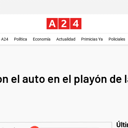
o A24
Política
Economía
Actualidad
Primicias Ya
Policiales
on el auto en el playón de 
Últ