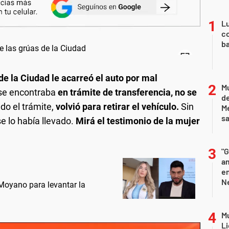
Lu
co
ba
de la Ciudad le acarreó el auto por mal
Mu
 se encontraba
en trámite de transferencia, no se
de
ado el trámite,
volvió para retirar el vehículo.
Sin
M
sa
e lo había llevado.
Mirá el testimonio de la mujer
"G
am
e
Ne
Moyano para levantar la
Mu
Li