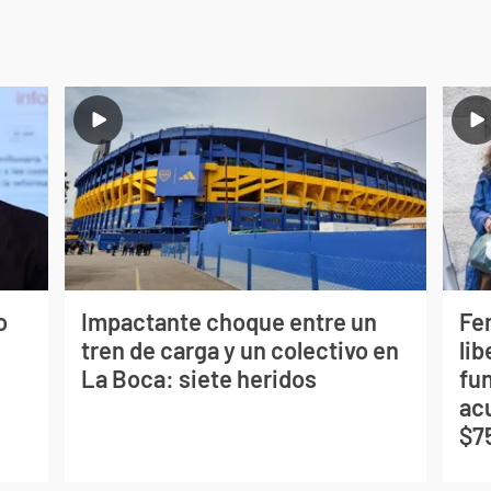
o
Impactante choque entre un
Fe
tren de carga y un colectivo en
lib
La Boca: siete heridos
fu
ac
$7