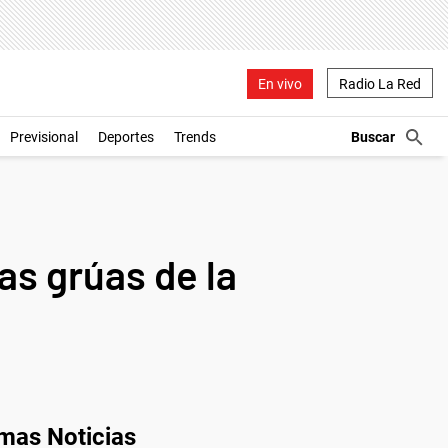
En vivo
Radio La Red
Previsional
Deportes
Trends
las grúas de la
imas Noticias