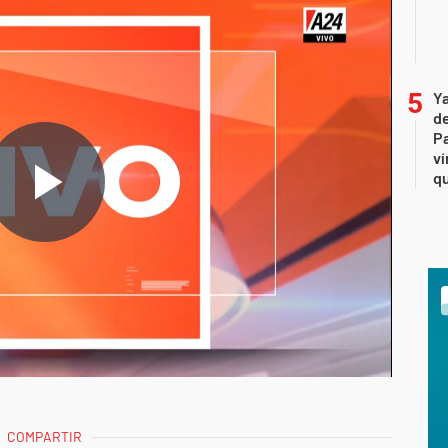
Ya
de
Pa
ví
qu
COMPARTIR