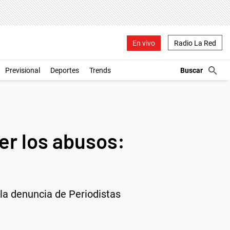
En vivo
Radio La Red
Previsional
Deportes
Trends
er los abusos:
s la denuncia de Periodistas