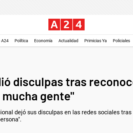
o A24
Política
Economía
Actualidad
Primicias Ya
Policiales
ió disculpas tras reconoc
a mucha gente"
acional dejó sus disculpas en las redes sociales tra
persona".