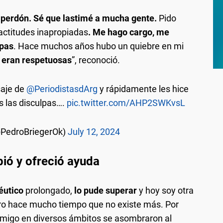
 perdón. Sé que lastimé a mucha gente.
Pido
 actitudes inapropiadas
. Me hago cargo, me
lpas
. Hace muchos años hubo un quiebre en mi
o eran respetuosas
”, reconoció.
saje de
@PeriodistasdArg
y rápidamente les hice
s las disculpas….
pic.twitter.com/AHP2SWKvsL
@PedroBriegerOk)
July 12, 2024
ió y ofreció ayuda
éutico
prolongado,
lo pude superar
y hoy soy otra
o hace mucho tiempo que no existe más. Por
nmigo en diversos ámbitos se asombraron al