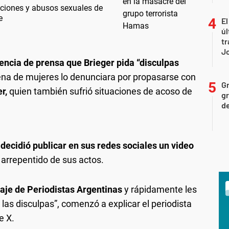
aciones y abusos sexuales de
e
El
úl
tr
J
rencia de prensa que Brieger pida “disculpas
ena de mujeres lo denunciara por propasarse con
Gr
r,
quien también sufrió situaciones de acoso de
gr
d
 decidió publicar en sus redes sociales un video
 arrepentido de sus actos.
aje de Periodistas Argentinas
y rápidamente les
las disculpas”, comenzó a explicar el periodista
e X.