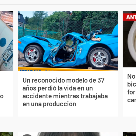
No
Un reconocido modelo de 37
bi
s
años perdió la vida en un
for
vo
accidente mientras trabajaba
can
en una producción