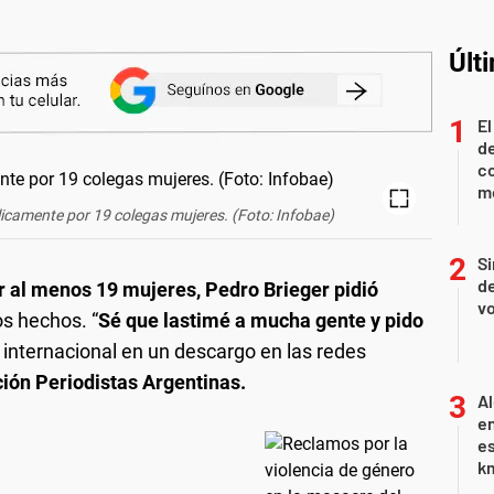
Últ
El
de
co
mo
icamente por 19 colegas mujeres. (Foto: Infobae)
Si
de
r al menos 19 mujeres, Pedro Brieger pidió
vo
os hechos. “
Sé que lastimé a mucha gente y pido
ica internacional en un descargo en las redes
ión Periodistas Argentinas.
Al
en
es
km