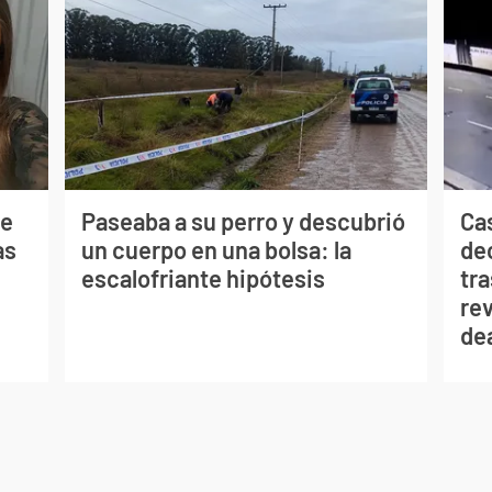
de
Paseaba a su perro y descubrió
Ca
as
un cuerpo en una bolsa: la
de
escalofriante hipótesis
tra
re
de