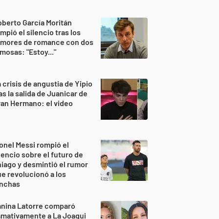
berto García Moritán
mpió el silencio tras los
umores de romance con dos
mosas: "Estoy..."
 crisis de angustia de Yipio
as la salida de Juanicar de
an Hermano: el video
onel Messi rompió el
lencio sobre el futuro de
iago y desmintió el rumor
e revolucionó a los
inchas
anina Latorre comparó
amativamente a La Joaqui