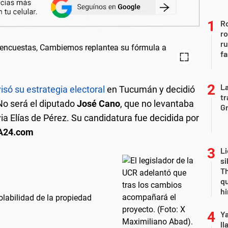
Ro
ro
r
fa
La
isó su estrategia electoral
en Tucumán y decidió
tr
No será el diputado
José Cano
, que no levantaba
Gr
via Elías de Pérez. Su candidatura fue decidida por
A24.com
Li
si
Th
qu
h
iolabilidad de la propiedad
Y
ll