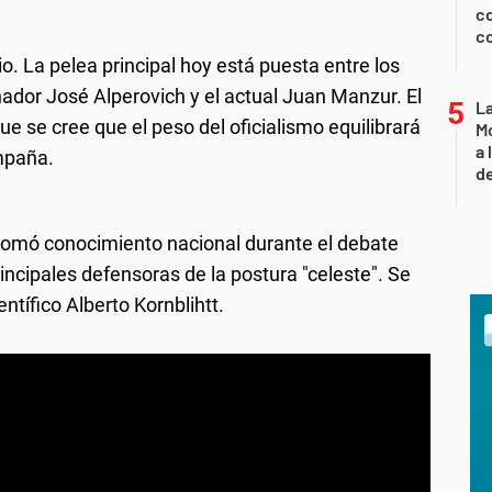
co
co
io. La pelea principal hoy está puesta entre los
nador José Alperovich y el actual Juan Manzur. El
L
 se cree que el peso del oficialismo equilibrará
Mo
a 
ampaña.
de
 tomó conocimiento nacional durante el debate
rincipales defensoras de la postura "celeste". Se
entífico Alberto Kornblihtt.