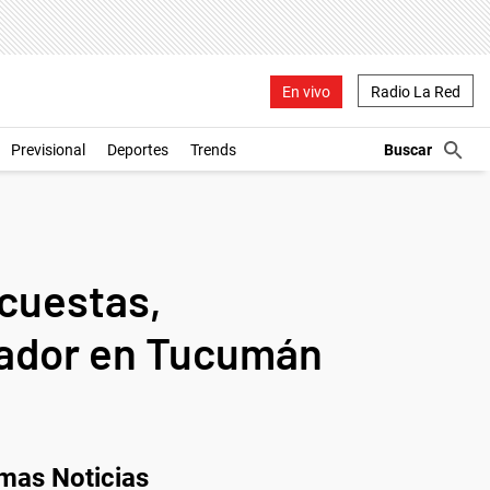
En vivo
Radio La Red
Previsional
Deportes
Trends
ncuestas,
nador en Tucumán
imas Noticias