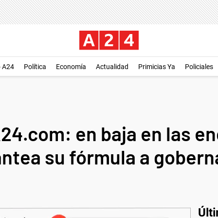
o A24
Política
Economía
Actualidad
Primicias Ya
Policiales
A24.com: en baja en las e
ntea su fórmula a gober
Últ