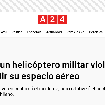
o A24
Política
Economía
Actualidad
Primicias Ya
Policiales
un helicóptero militar vio
dir su espacio aéreo
laveren confirmó el incidente, pero relativizó el h
hileno.