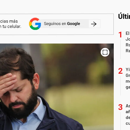
Últ
El
Jo
Ro
Ra
Yi
Gr
mo
ga
As
añ
d
cu