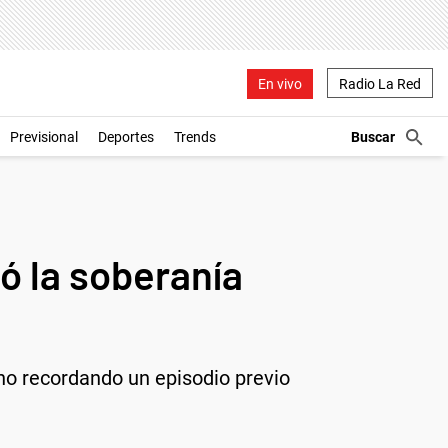
En vivo
Radio La Red
Previsional
Deportes
Trends
ló la soberanía
echo recordando un episodio previo