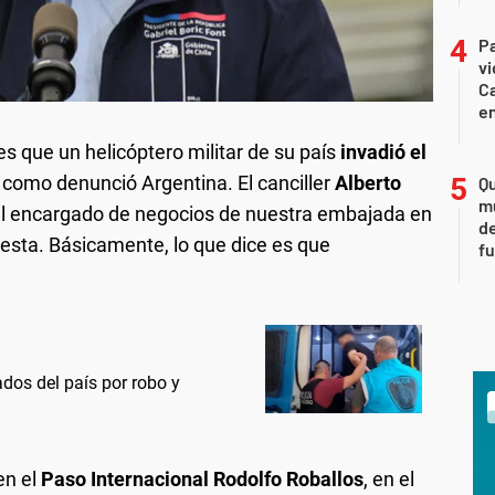
Pa
v
Ca
en
es que un helicóptero militar de su país
invadió el
al como denunció Argentina. El canciller
Alberto
Qu
m
el encargado de negocios de nuestra embajada en
de
esta. Básicamente, lo que dice es que
fu
dos del país por robo y
en el
Paso Internacional Rodolfo Roballos
, en el