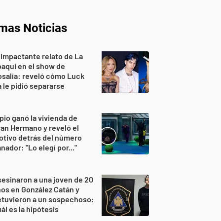
imas Noticias
 impactante relato de La
aqui en el show de
salía: reveló cómo Luck
 le pidió separarse
pio ganó la vivienda de
an Hermano y reveló el
tivo detrás del número
nador: "Lo elegí por..."
esinaron a una joven de 20
os en González Catán y
etuvieron a un sospechoso:
ál es la hipótesis