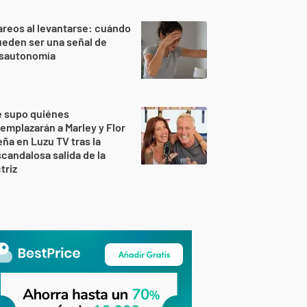
reos al levantarse: cuándo
eden ser una señal de
isautonomía
e supo quiénes
emplazarán a Marley y Flor
ña en Luzu TV tras la
candalosa salida de la
triz