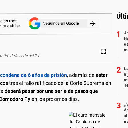
Últ
J
Ne
es
m
retiró de la sede del PJ
La
hi
 condena de 6 años de prisión
,
además de
estar
mu
icos
tras el fallo ratificado de la Corte Suprema en
"N
nta
deberá pasar por una serie de pasos que
de Comodoro Py
en los próximos días.
¿
An
al
ev