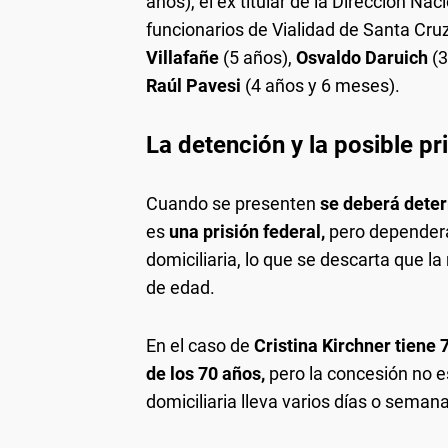
años), el ex titular de la Dirección Nac
funcionarios de Vialidad de Santa Cru
Villafañe
(5 años),
Osvaldo Daruich
(
Raúl Pavesi
(4 años y 6 meses).
La detención y la posible pr
Cuando se presenten
se deberá deter
es
una prisión federal,
pero dependerá
domiciliaria, lo que se descarta que l
de edad.
En el caso de
Cristina Kirchner tiene 
de los 70 años,
pero la concesión no es
domiciliaria lleva varios días o semana