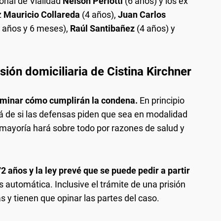
ional de Vialidad
Nelson Periotti
(6 años) y los ex
z
Mauricio Collareda
(4 años),
Juan Carlos
3 años y 6 meses),
Raúl Santibañez
(4 años) y
isión domiciliaria de Cistina Kirchner
minar cómo cumplirán la condena.
En principio
 de si las defensas piden que sea en modalidad
a mayoría hará sobre todo por razones de salud y
72 años
y la ley prevé que se puede pedir a partir
 automática. Inclusive el trámite de una prisión
s y tienen que opinar las partes del caso.