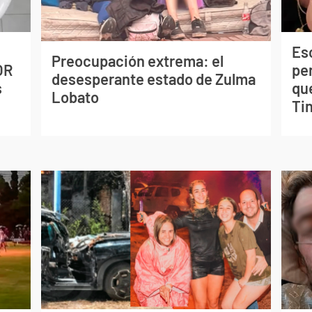
Esc
Preocupación extrema: el
OR
pe
desesperante estado de Zulma
s
qu
Lobato
Tin