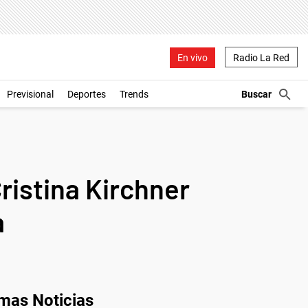
En vivo
Radio La Red
Previsional
Deportes
Trends
ristina Kirchner
a
imas Noticias