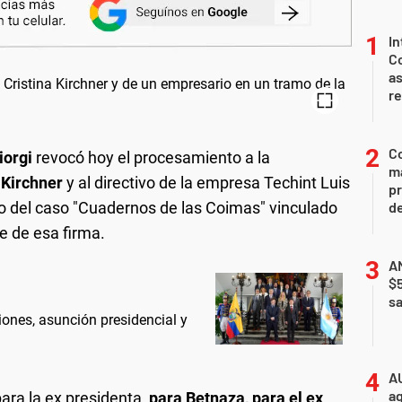
In
Co
as
r
Co
iorgi
revocó hoy el procesamiento a la
ma
 Kirchner
y al directivo de la empresa Techint Luis
pr
mo del caso "Cuadernos de las Coimas" vinculado
de
e de esa firma.
AN
$
sa
iones, asunción presidencial y
A
ag
para la ex presidenta,
para Betnaza, para el ex