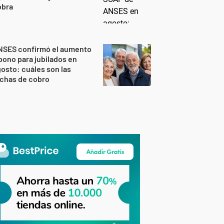
obra
NSES confirmó el aumento
bono para jubilados en
osto: cuáles son las
echas de cobro